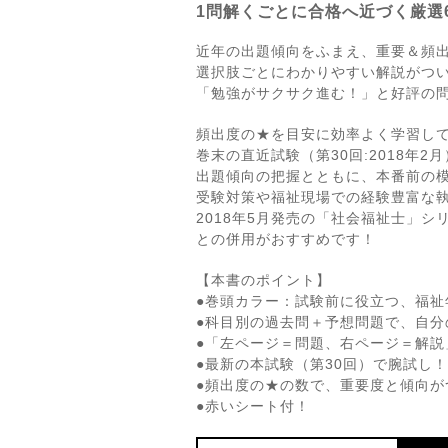
1問解くごとに合格へ近づく厳選6
近年の出題傾向をふまえ、重要＆頻
選択肢ごとにわかりやすい解説がつ
「勉強がサクサク進む！」と好評の
頻出度の★を目安に効率よく学習し
巻末の直近試験（第30回:2018年2
出題傾向の把握とともに、本番前の
受験対策や福祉現場での経験豊富な執
2018年5月発売の「社会福祉士」
との併用がおすすめです！
【本書のポイント】
●巻頭カラー：試験前に役立つ、福祉
●科目別の過去問＋予想問題で、自分
●「左ページ＝問題、右ページ＝解
●最新の本試験（第30回）で腕試し！
●頻出度の★の数で、重要度と傾向が
●赤いシート付！