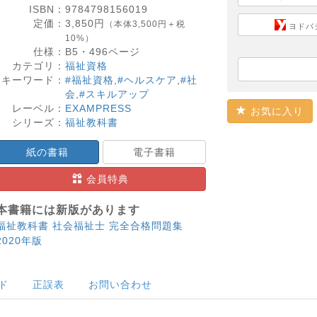
ISBN：
9784798156019
定価：
3,850
円
（本体3,500円＋税
ヨドバ
10%）
仕様：
B5・
496
ページ
カテゴリ：
福祉資格
キーワード：
#福祉資格
,
#ヘルスケア
,
#社
会
,
#スキルアップ
レーベル：
EXAMPRESS
お気に入り
シリーズ：
福祉教科書
紙の書籍
電子書籍
会員特典
本書籍には新版があります
福祉教科書 社会福祉士 完全合格問題集
2020年版
ド
正誤表
お問い合わせ