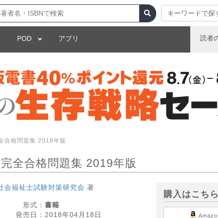
キーワードで探
読者
POD
アプリ
全合格問題集 2019年版
完全合格問題集 2019年版
社会福祉士試験対策研究会
著
購入はこち
形式：
書籍
発売日：
2018年04月18日
Amazo