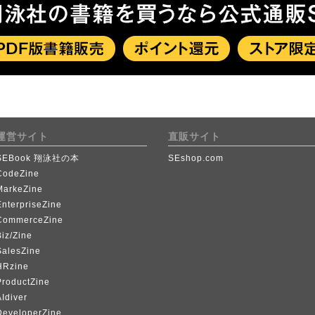
運営サイト
直販サイト
SEBook 翔泳社の本
SEshop.com
CodeZine
MarkeZine
EnterpriseZine
CommerceZine
iz/Zine
SalesZine
HRzine
ProductZine
Idiver
DeveloperZine