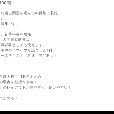
00問！
出な過去問題を選んで科目別に収録。
いた、
問題集です。
て、苦手科目を攻略！
月）の問題＆解説は、
模擬試験としても使えます。
筆陣のノウハウが詰まった1冊。
シリーズテキスト（共通・専門科目）
年表＆科目別要点まとめ！
の弱点を把握＆攻略！
説」のレイアウトが見やすく、使いやすい！
つかめる！