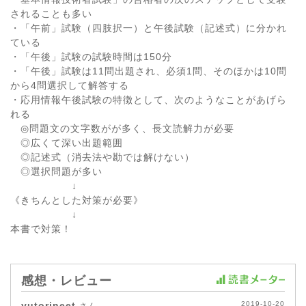
されることも多い
・「午前」試験（四肢択一）と午後試験（記述式）に分かれ
ている
・「午後」試験の試験時間は150分
・「午後」試験は11問出題され、必須1問、そのほかは10問
から4問選択して解答する
・応用情報午後試験の特徴として、次のようなことがあげら
れる
◎問題文の文字数がが多く、長文読解力が必要
◎広くて深い出題範囲
◎記述式（消去法や勘では解けない）
◎選択問題が多い
↓
《きちんとした対策が必要》
↓
本書で対策！
感想・レビュー
yutorineet
2019-10-20
さん