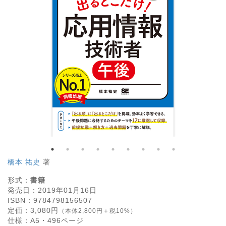
橋本 祐史
著
形式：
書籍
発売日：
2019年01月16日
ISBN：
9784798156507
定価：
3,080
円
（本体2,800円＋税10%）
仕様：
A5・
496
ページ