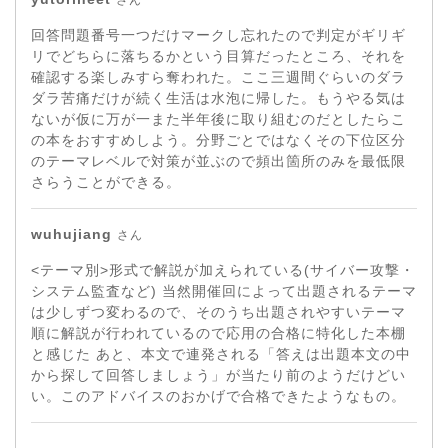
回答問題番号一つだけマークし忘れたので判定がギリギ
リでどちらに落ちるかという目算だったところ、それを
確認する楽しみすら奪われた。ここ三週間ぐらいのダラ
ダラ苦痛だけが続く生活は水泡に帰した。もうやる気は
ないが仮に万が一また半年後に取り組むのだとしたらこ
の本をおすすめしよう。分野ごとではなくその下位区分
のテーマレベルで対策が並ぶので頻出箇所のみを最低限
さらうことができる。
wuhujiang
さん
<テーマ別>形式で解説が加えられている(サイバー攻撃・
システム監査など) 当然開催回によって出題されるテーマ
は少しずつ変わるので、そのうち出題されやすいテーマ
順に解説が行われているので応用の合格に特化した本棚
と感じた あと、本文で連発される「答えは出題本文の中
から探して回答しましょう」が当たり前のようだけどい
い。このアドバイスのおかげで合格できたようなもの。