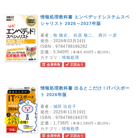
情報処理教科書 エンベデッドシステムスペ
シャリスト 2026～2027年版
著者：
牧 隆史
、
松原 敬二
、
満川 一彦
発売：
2026年03月24日
ISBN：
9784798196282
定価：
5,940円
（本体5,400円＋税10%）
カテゴリ：
情報処理
会員特典
正誤あり
情報処理教科書 出るとこだけ！ITパスポー
ト 2026年版
著者：
城田 比佐子
発売：
2025年11月19日
ISBN：
9784798194370
定価：
1,738円
（本体1,580円＋税10%）
カテゴリ：
情報処理
会員特典
正誤あり