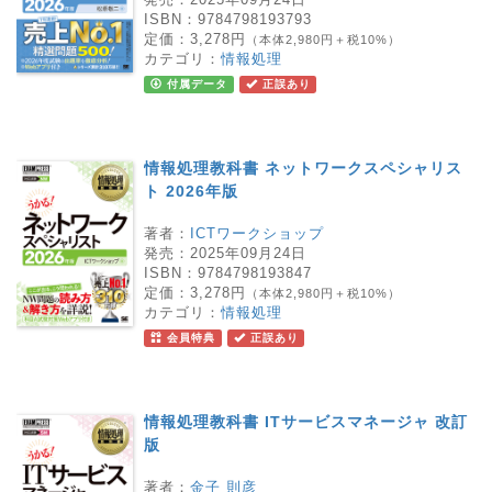
ISBN：
9784798193793
定価：
3,278円
（本体2,980円＋税10%）
カテゴリ：
情報処理
付属データ
正誤あり
情報処理教科書 ネットワークスペシャリス
ト 2026年版
著者：
ICTワークショップ
発売：
2025年09月24日
ISBN：
9784798193847
定価：
3,278円
（本体2,980円＋税10%）
カテゴリ：
情報処理
会員特典
正誤あり
情報処理教科書 ITサービスマネージャ 改訂
版
著者：
金子 則彦