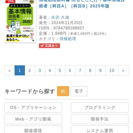
術者［科目A］［科目B］2025年版
著者：
矢沢 久雄
発売：
2024年11月20日
ISBN：
9784798188607
定価：
1,848円
（本体1,680円＋税10%）
カテゴリ：
情報処理
正誤あり
«
1
2
3
4
5
6
7
8
9
10
»
キーワードから探す
紙
電子
OS・アプリケーション
プログラミング
Web・アプリ開発
開発手法
開発環境
システム運用