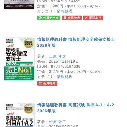
ISBN：
9784798194455
定価：
1,980円
（本体1,800円＋税10%）
カテゴリ：
情報処理
付属データ
会員特典
正誤あり
情報処理教科書 情報処理安全確保支援士
2026年版
著者：
上原 孝之
発売：
2025年11月19日
ISBN：
9784798194639
定価：
3,278円
（本体2,980円＋税10%）
カテゴリ：
情報処理
会員特典
情報処理教科書 高度試験 科目A-1・A-2
2026年版
著者：
松原 敬二
発売：
2025年09月24日