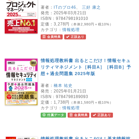
著者：
ITのプロ46
、
三好 康之
発売：
2025年03月21日
ISBN：
9784798191010
定価：
3,278円
（本体2,980円＋税10%）
カテゴリ：
情報処理
会員特典
正誤あり
情報処理教科書 出るとこだけ！情報セキュ
リティマネジメント［科目A］［科目B］予
想＋過去問題集 2025年版
著者：
橋本 祐史
発売：
2025年01月21日
ISBN：
9784798189093
定価：
1,738円
（本体1,580円＋税10%）
カテゴリ：
情報処理
付属データ
会員特典
正誤あり
情報処理教科書 出るとこだけ！基本情報技