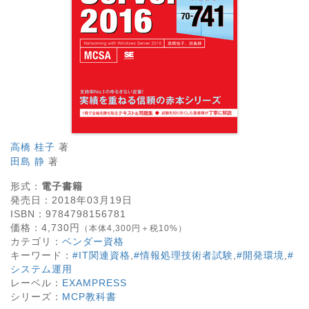
高橋 桂子
著
田島 静
著
形式：
電子書籍
発売日：
2018年03月19日
ISBN：
9784798156781
価格：
4,730
円
（本体4,300円＋税10%）
カテゴリ：
ベンダー資格
キーワード：
#IT関連資格
,
#情報処理技術者試験
,
#開発環境
,
#
システム運用
レーベル：
EXAMPRESS
シリーズ：
MCP教科書