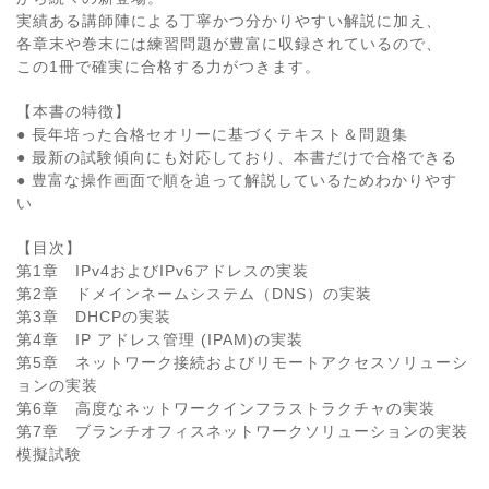
実績ある講師陣による丁寧かつ分かりやすい解説に加え、
各章末や巻末には練習問題が豊富に収録されているので、
この1冊で確実に合格する力がつきます。
【本書の特徴】
● 長年培った合格セオリーに基づくテキスト＆問題集
● 最新の試験傾向にも対応しており、本書だけで合格できる
● 豊富な操作画面で順を追って解説しているためわかりやす
い
【目次】
第1章 IPv4およびIPv6アドレスの実装
第2章 ドメインネームシステム（DNS）の実装
第3章 DHCPの実装
第4章 IP アドレス管理 (IPAM)の実装
第5章 ネットワーク接続およびリモートアクセスソリューシ
ョンの実装
第6章 高度なネットワークインフラストラクチャの実装
第7章 ブランチオフィスネットワークソリューションの実装
模擬試験