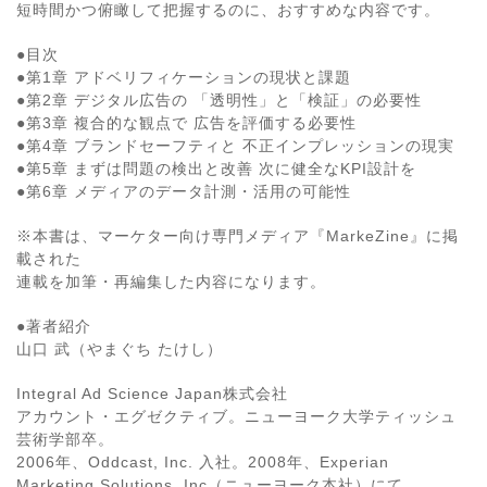
短時間かつ俯瞰して把握するのに、おすすめな内容です。
●目次
●第1章 アドベリフィケーションの現状と課題
●第2章 デジタル広告の 「透明性」と「検証」の必要性
●第3章 複合的な観点で 広告を評価する必要性
●第4章 ブランドセーフティと 不正インプレッションの現実
●第5章 まずは問題の検出と改善 次に健全なKPI設計を
●第6章 メディアのデータ計測・活用の可能性
※本書は、マーケター向け専門メディア『MarkeZine』に掲
載された
連載を加筆・再編集した内容になります。
●著者紹介
山口 武（やまぐち たけし）
Integral Ad Science Japan株式会社
アカウント・エグゼクティブ。ニューヨーク大学ティッシュ
芸術学部卒。
2006年、Oddcast, Inc. 入社。2008年、Experian
Marketing Solutions, Inc（ニューヨーク本社）にて