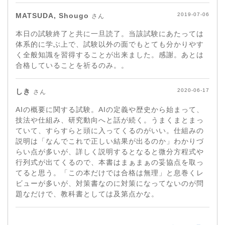
MATSUDA, Shougo
2019-07-06
さん
本日の試験終了と共に一旦読了。当該試験にあたっては
体系的に学ぶ上で、試験以外の面でもとても分かりやす
く全般知識を習得することが出来ました。感謝。あとは
合格していることを祈るのみ。。
しき
2020-06-17
さん
AIの概要に関する試験。AIの定義や歴史から始まって、
技法や仕組み、研究動向へと話が続く。うまくまとまっ
ていて、すらすらと頭に入ってくるのがいい。仕組みの
説明は「なんでこれで正しい結果が出るのか」わかりづ
らい点が多いが、詳しく説明するとなると微分方程式や
行列式が出てくるので、本書はまぁまぁの妥協点を取っ
てると思う。「この本だけでは合格は無理」と息巻くレ
ビューが多いが、対策書なのに対策になってないのが問
題なだけで、教科書としては及第点かな。