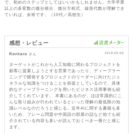
で、初めのステップとしてはいいかもしれません。大学卒業
以上の多変数の微分積分、微分方程式、線形代数が理解でき
ていれば、余裕です。（10代／高校生）
感想・レビュー
Kentaro
2019-05-09
さん
ターゲットがこれから人工知能に関わるプロジェクトを
顧客に提案しようとする営業であったり、ディープラー
ニングで開発するプロジェクトのリーダーに向けたジェ
ネラルな知識をつけることを前提としているので、具体
的なディープラーニングを用いたビジネス活用事例も紹
介してくれています。 本書にあるのが、ほぼ常識的にこ
んな取り組みが行われているといった理解の最低限の知
識レベルなのだろうと感じる。近年AIに関する書籍も多
いため、フレーム問題や中国語の部屋の話など他でも紹
介されている内容も多いが読んでおくべき一冊だと感じ
ます。