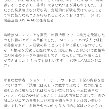
識することが多く、非常に大きな気づきが得られました。 ま
だまだ発展途上な分野な為、定期的に試験を受けてみること
で常に新たな気づきが得られると考えております。 （40代／
製品企画 AISIA-AD開発責任者）
当時はAIエンジニアを夢見て転職活動中で、G検定を受講した
のも転職のアピール目的でした。 AIエンジニアの求人は経験
者募集が多く、未経験の私にとって非常に厳しいものでした
が、G検定を受験した際に学んだ知識があったおかげで面接時
にAI関連のトークを面接官とでき、なんとか内定を頂くこと
ができました！ とっても嬉しいです！ （30代／AIエンジニ
ア）
著名な数学者 ジョン・E・リトルウッドは、下記の内容を述
べています。『試験はほんとうの数学ではなく、次の段階に
進むために勝たなければならない技巧的なゲームに過ぎな
い』と、今回のG検定はまさしく上記の内容に合致して、真の
AIエンジニアの素養および本質を問うテストとは言い難いと
思いましたが、深層学習へのかなり入門的な試験だと思うの