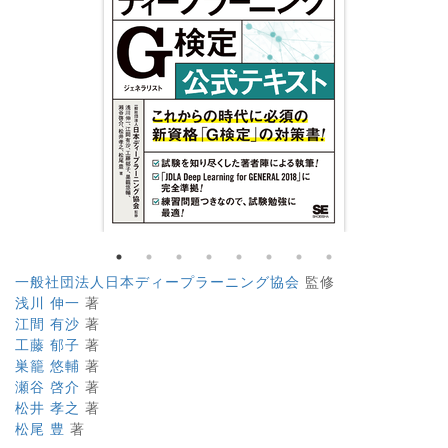
一般社団法人日本ディープラーニング協会
監修
浅川 伸一
著
江間 有沙
著
工藤 郁子
著
巣籠 悠輔
著
瀬谷 啓介
著
松井 孝之
著
松尾 豊
著