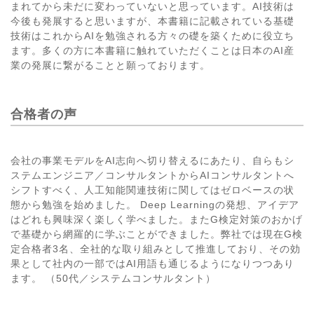
まれてから未だに変わっていないと思っています。AI技術は
今後も発展すると思いますが、本書籍に記載されている基礎
技術はこれからAIを勉強される方々の礎を築くために役立ち
ます。多くの方に本書籍に触れていただくことは日本のAI産
業の発展に繋がることと願っております。
合格者の声
会社の事業モデルをAI志向へ切り替えるにあたり、自らもシ
ステムエンジニア／コンサルタントからAIコンサルタントへ
シフトすべく、人工知能関連技術に関してはゼロベースの状
態から勉強を始めました。 Deep Learningの発想、アイデア
はどれも興味深く楽しく学べました。またG検定対策のおかげ
で基礎から網羅的に学ぶことができました。弊社では現在G検
定合格者3名、全社的な取り組みとして推進しており、その効
果として社内の一部ではAI用語も通じるようになりつつあり
ます。 （50代／システムコンサルタント）