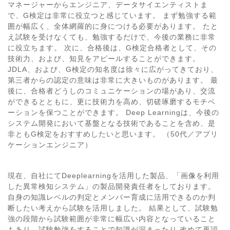
マネージャーからエンジニア、データサイエンティストま
で、G検定は非常に役立つと感じています。 まず勉強する範
囲が幅広く、全体網羅的に身につける必要があります。 たと
え試験を受けなくても、勉強するだけで、今後の業務に非常
に役立ちます。 次に、合格後は、G検定合格者として、その
技術力、および、知見をアピールすることができます。
JDLA、および、G検定の知名度は徐々に広がってきており、
第三者からの認定の意味は非常に大きいものがあります。 最
後に、合格者どうしのコミュニケーションの場があり、交流
ができるとともに、更に技術力を高め、切磋琢磨するモチベ
ーションを保つことができます。 Deep Learningは、今後の
システム開発において基盤となる技術であることを含め、是
非ともG検定をおすすめしたいと思います。 （50代／アプリ
ケーションエンジニア）
現在、自社にてDeeplearningを活用した製品、「画像を利用
した異常検知システム」の製品開発責任者をしております。
自身の知識レベルの判定とメンバー育成に活用できるのか判
断したい考えから試験を活用しました。 結果として、試験勉
強の段階から試験範囲が非常に幅広い内容となっていること
もあり、試験勉強をすることで知識が深まったり 改めて再認