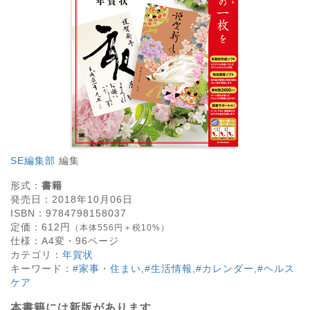
SE編集部
編集
形式：
書籍
発売日：
2018年10月06日
ISBN：
9784798158037
定価：
612
円
（本体556円＋税10%）
仕様：
A4変・
96
ページ
カテゴリ：
年賀状
キーワード：
#家事・住まい
,
#生活情報
,
#カレンダー
,
#ヘルス
ケア
本書籍には新版があります