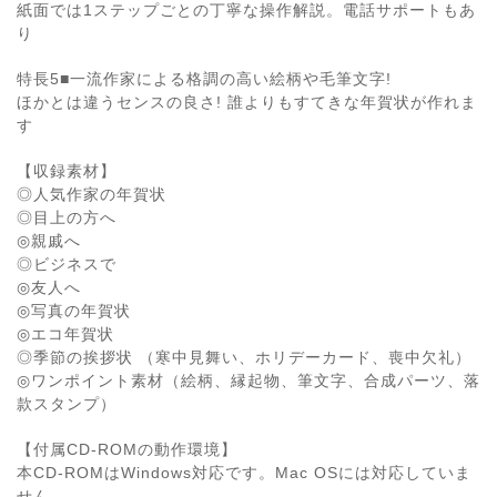
紙面では1ステップごとの丁寧な操作解説。電話サポートもあ
り
特長5■一流作家による格調の高い絵柄や毛筆文字!
ほかとは違うセンスの良さ! 誰よりもすてきな年賀状が作れま
す
【収録素材】
◎人気作家の年賀状
◎目上の方へ
◎親戚へ
◎ビジネスで
◎友人へ
◎写真の年賀状
◎エコ年賀状
◎季節の挨拶状 （寒中見舞い、ホリデーカード、喪中欠礼）
◎ワンポイント素材（絵柄、縁起物、筆文字、合成パーツ、落
款スタンプ）
【付属CD-ROMの動作環境】
本CD-ROMはWindows対応です。Mac OSには対応していま
せん。