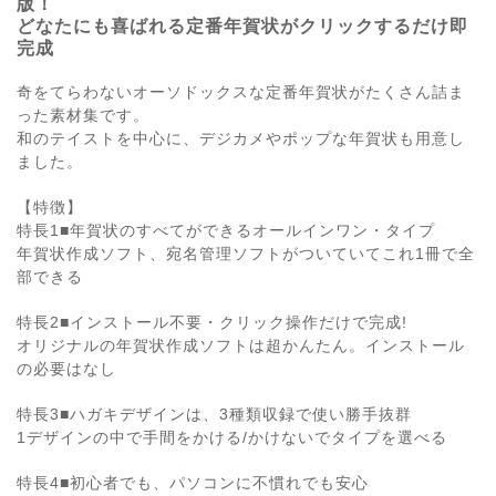
版！
どなたにも喜ばれる定番年賀状がクリックするだけ即
完成
奇をてらわないオーソドックスな定番年賀状がたくさん詰ま
った素材集です。
和のテイストを中心に、デジカメやポップな年賀状も用意し
ました。
【特徴】
特長1■年賀状のすべてができるオールインワン・タイプ
年賀状作成ソフト、宛名管理ソフトがついていてこれ1冊で全
部できる
特長2■インストール不要・クリック操作だけで完成!
オリジナルの年賀状作成ソフトは超かんたん。インストール
の必要はなし
特長3■ハガキデザインは、3種類収録で使い勝手抜群
1デザインの中で手間をかける/かけないでタイプを選べる
特長4■初心者でも、パソコンに不慣れでも安心