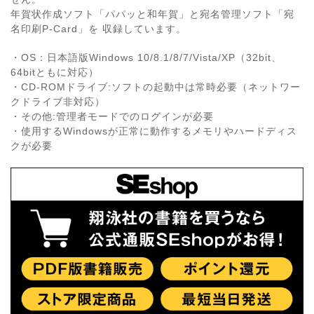
年賀状作成ソフト「パパッと和年賀」と宛名管理ソフト「宛
名印刷P-Card」を 収録しています。
・OS：日本語版Windows 10/8.1/8/7/Vista/XP（32bit、
64bitともに対応）
・CD-ROMドライブ:ソフトの起動中は常時必要（ネットワー
クドライブ非対応）
・その他:管理者モードでのログインが必要
・使用するWindowsが正常に動作するメモリやハードディス
クが必要