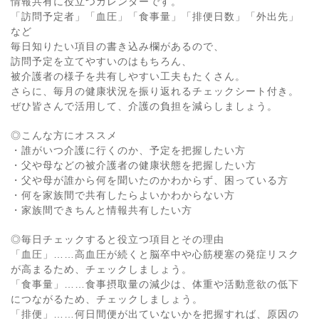
情報共有に役立つカレンダーです。
「訪問予定者」「血圧」「食事量」「排便日数」「外出先」
など
毎日知りたい項目の書き込み欄があるので、
訪問予定を立てやすいのはもちろん、
被介護者の様子を共有しやすい工夫もたくさん。
さらに、毎月の健康状況を振り返れるチェックシート付き。
ぜひ皆さんで活用して、介護の負担を減らしましょう。
◎こんな方にオススメ
・誰がいつ介護に行くのか、予定を把握したい方
・父や母などの被介護者の健康状態を把握したい方
・父や母が誰から何を聞いたのかわからず、困っている方
・何を家族間で共有したらよいかわからない方
・家族間できちんと情報共有したい方
◎毎日チェックすると役立つ項目とその理由
「血圧」……高血圧が続くと脳卒中や心筋梗塞の発症リスク
が高まるため、チェックしましょう。
「食事量」……食事摂取量の減少は、体重や活動意欲の低下
につながるため、チェックしましょう。
「排便」……何日間便が出ていないかを把握すれば、原因の