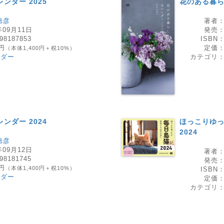
ンダー 2025
花のある暮らし
徳彦
著者
年09月11日
発売
98187853
ISBN
0円
定価
（本体1,400円＋税10%）
ンダー
カテゴリ
ンダー 2024
ほっこりゆっ
2024
徳彦
年09月12日
著者
98181745
発売
0円
（本体1,400円＋税10%）
ISBN
ンダー
定価
カテゴリ