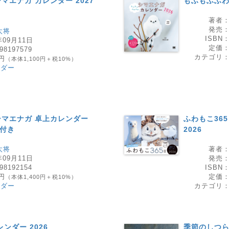
エナガ カレンダー 2027
もふもふふわ
著者
発売
太将
ISBN
年09月11日
定価
98197579
カテゴリ
0円
（本体1,100円＋税10%）
ンダー
マエナガ 卓上カレンダー
ふわもこ36
ド付き
2026
太将
著者
年09月11日
発売
98192154
ISBN
0円
定価
（本体1,400円＋税10%）
ンダー
カテゴリ
ンダー 2026
季節のしつら