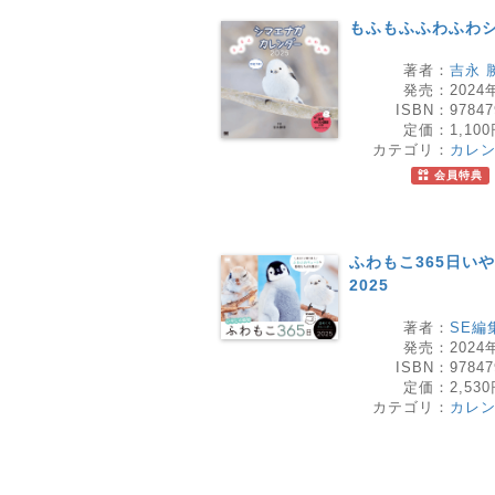
もふもふふわふわシマ
著者：
吉永 
発売：
2024
ISBN：
97847
定価：
1,10
カテゴリ：
カレ
会員特典
ふわもこ365日い
2025
著者：
SE編
発売：
2024
ISBN：
97847
定価：
2,53
カテゴリ：
カレ