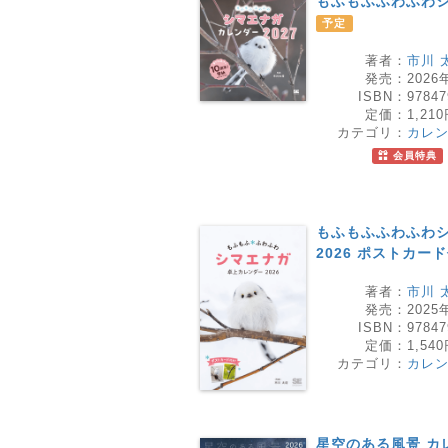
もふもふふわふわシマ
予定
著者：
市川 
発売：
2026
ISBN：
97847
定価：
1,21
カテゴリ：
カレ
会員特典
もふもふふわふわシ
2026 ポストカー
著者：
市川 
発売：
2025
ISBN：
97847
定価：
1,54
カテゴリ：
カレ
星空のある風景 カレ