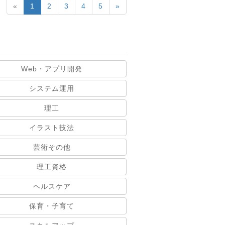
«
1
2
3
4
5
»
Web・アプリ開発
システム運用
理工
イラスト技法
芸術その他
理工資格
ヘルスケア
保育・子育て