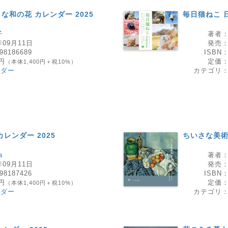
和の花 カレンダー 2025
毎日猫ねこ 
子
著者
年09月11日
発売
98186689
ISBN
0円
定価
（本体1,400円＋税10%）
ンダー
カテゴリ
レンダー 2025
ちいさな美術
a
著者
年09月11日
発売
98187426
ISBN
0円
定価
（本体1,400円＋税10%）
ンダー
カテゴリ