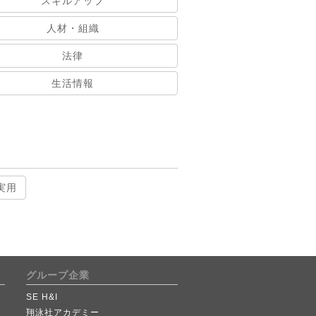
スキルアップ
人材・組織
法律
生活情報
実用
グループ企業
SE H&I
翔泳社アカデミー