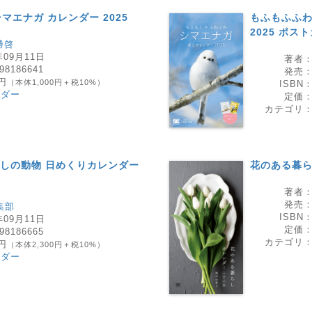
エナガ カレンダー 2025
もふもふふわ
2025 ポス
勝啓
年09月11日
著者
98186641
発売
0円
（本体1,000円＋税10%）
ISBN
ンダー
定価
カテゴリ
やしの動物 日めくりカレンダー
花のある暮らし
著者
発売
集部
ISBN
年09月11日
定価
98186665
カテゴリ
0円
（本体2,300円＋税10%）
ンダー