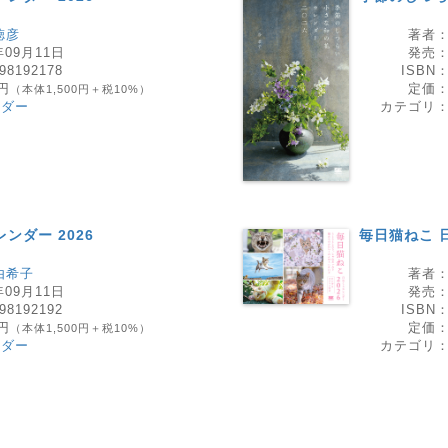
徳彦
著者
年09月11日
発売
98192178
ISBN
0円
定価
（本体1,500円＋税10%）
ンダー
カテゴリ
ンダー 2026
毎日猫ねこ 
由希子
著者
年09月11日
発売
98192192
ISBN
0円
定価
（本体1,500円＋税10%）
ンダー
カテゴリ