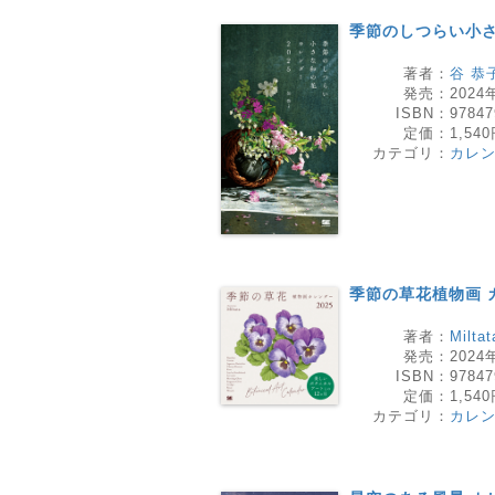
季節のしつらい小さな
著者：
谷 恭
発売：
2024
ISBN：
97847
定価：
1,54
カテゴリ：
カレ
季節の草花植物画 カ
著者：
Miltat
発売：
2024
ISBN：
97847
定価：
1,54
カテゴリ：
カレ