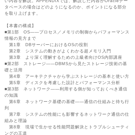
い内容を解説。APPENDIXでは、解説した内容がOracleデー
タベースの場合はどのようになるのか、ポイントになる部分
を取り上げます。
【本書の構成】
■第1部 OS――プロセス／メモリの制御からパフォーマンス
情報の見方まで
第1章 DBサーバーにおけるOSの役割
第2章 システムの動きがよくわかる超メモリ入門
第3章 より深く理解するための上級者向けOS内部講座
■第2部 ストレージ――DBMSから見たストレージ技術の基
礎と活用
第4章 アーキテクチャから学ぶストレージの基本と使い方
第5章 ディスクを考慮した設計とパフォーマンス分析
■第3部 ネットワーク――利用する側が知っておくべき通信
の知識
第6章 ネットワーク基礎の基礎――通信の仕組みと待ち行
列
第7章 システムの性能にも影響するネットワーク通信の仕
組みと理論
第8章 現場で生かせる性能問題解決とトラブルシューティ
ングの王道