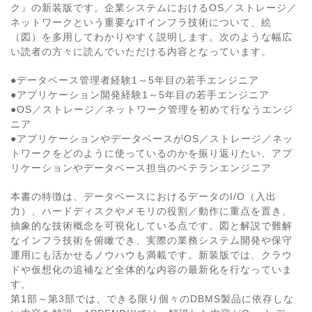
ク』の新装版です。企業システムにおけるOS／ストレージ／
ネットワークという重要なITインフラ技術について、絵
（図）を多用してわかりやすく説明します。次のような幅広
い読者の方々に読んでいただける内容となっています。
●データベース管理者経験1～5年目の若手エンジニア
●アプリケーション開発経験1～5年目の若手エンジニア
●OS／ストレージ／ネットワーク管理を初めて行なうエンジ
ニア
●アプリケーションやデータベースがOS／ストレージ／ネッ
トワークをどのように使っているのかを振り返りたい、アプ
リケーションやデータベース担当のベテランエンジニア
本書の特徴は、データベースにおけるデータのI/O（入出
力）、ハードディスクやメモリの役割／動作に重点を置き、
抽象的な技術概念を可視化している点です。図と解説で難解
なインフラ技術を俯瞰でき、実際の業務システム開発や保守
運用にも活かせるノウハウも満載です。新装版では、クラウ
ドや仮想化の追補など全体的な内容の最新化を行なっていま
す。
第1部～第3部では、できる限り個々のDBMS製品に依存しな