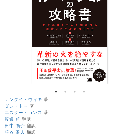
テンダイ・ヴィキ
著
ダン・トマ
著
エスター・ゴンス
著
渡邊 哲
翻訳
田中 陽介
翻訳
荻谷 澄人
翻訳