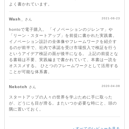
よく書かれています。
Wash_
2021-06-23
さん
hontoで電子購入。 「イノベーションのジレンマ」や
「リーン・スタートアップ」を前提に書かれた実践書。
イノベーション設計の全体像やフレームワークを紹介す
るのが前半で、社内で承認を受け市場投入で検証を行う
というアイデア検証の面が後半になる。 上記の前提とな
る書籍は不要、実践編まで書かれていて、本書は一読を
オススメする。 ひとつのフレームワークとして活用する
ことが可能な体系書。
Nekotch
2020-04-08
さん
スタートアップの人々の世界を学ぶために手に取った
が、どうにも目が滑る。またいつか必要な時にと、頭の
隅に置いておく。
すべてのレビューを見る