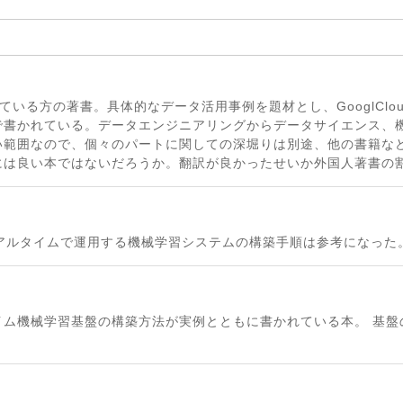
をされている方の著書。具体的なデータ活用事例を題材とし、GooglCl
で書かれている。データエンジニアリングからデータサイエンス、
い範囲なので、個々のパートに関しての深堀りは別途、他の書籍な
には良い本ではないだろうか。翻訳が良かったせいか外国人著書の
アルタイムで運用する機械学習システムの構築手順は参考になった
イム機械学習基盤の構築方法が実例とともに書かれている本。 基盤
。