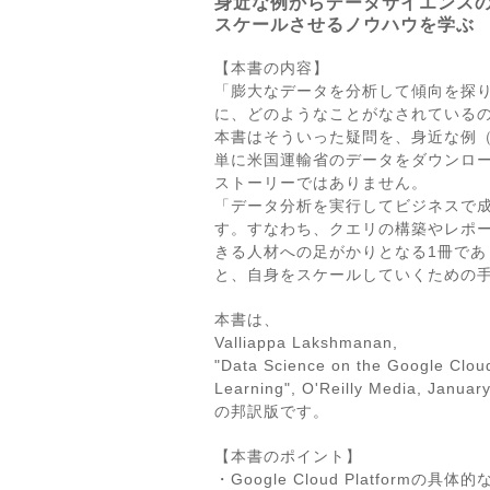
身近な例からデータサイエンス
スケールさせるノウハウを学ぶ
【本書の内容】
「膨大なデータを分析して傾向を探
に、どのようなことがなされている
本書はそういった疑問を、身近な例
単に米国運輸省のデータをダウンロー
ストーリーではありません。
「データ分析を実行してビジネスで成
す。すなわち、クエリの構築やレポ
きる人材への足がかりとなる1冊で
と、自身をスケールしていくための
本書は、
Valliappa Lakshmanan,
"Data Science on the Google Clou
Learning", O'Reilly Media, Januar
の邦訳版です。
【本書のポイント】
・Google Cloud Platformの具