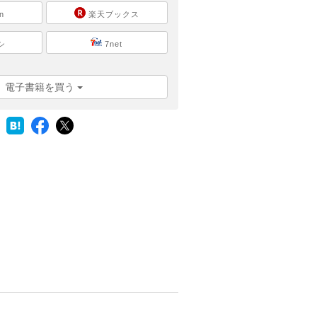
n
楽天ブックス
シ
7net
電子書籍を買う