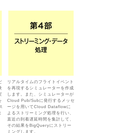
だ
リアルタイムのフライトイベント
映
を再現するシミュレーターを作成
実
します。また、シミュレーターが
を
Cloud Pub/Subに発行するメッセ
ス
ージを用いてCloud Dataflowに
ま
よるストリーミング処理を行い、
直近の到着遅延時間を集計して、
その結果をBigQueryにストリー
ミングします。