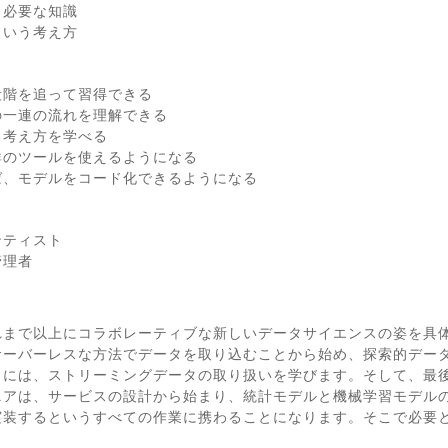
、必要な知識
という考え方
段階を追って習得できる
の一連の流れを理解できる
る考え方を学べる
にある一群のツールを使えるようになる
ば、モデルをコード化できるようになる
ンティスト
管理者
れまで以上にコラボレーティブな新しいデータサイエンスの姿を具
サーバーレスな方法でデータを取り込むことから始め、探索的デー
らには、ストリーミングデータの取り扱いを学びます。そして、最
ニアは、サービスの設計から始まり、統計モデルと機械学習モデル
実装するというすべての作業に携わることになります。そこで必要