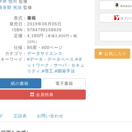
中井 悦司
監修
Amazo
長谷部 光治
監修
形式：
書籍
ヨドバ
発売日：
2019年06月05日
ISBN：
9784798158839
定価：
4,180
円
（本体3,800円＋税
10%）
仕様：
B5変・
400
ページ
カテゴリ：
データサイエンス
お気に入り
キーワード：
#データ・データベース
,
#ネ
ットワーク・サーバ・セキュ
リティ
,
#理工
,
#開発手法
紙の書籍
電子書籍
会員特典
ド
正誤表
お問い合わせ