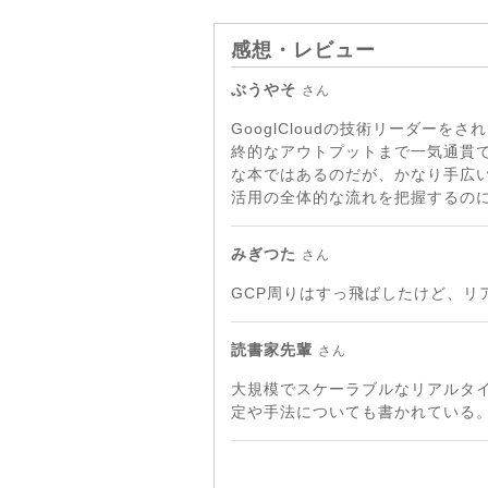
感想・レビュー
ぶうやそ
さん
GooglCloudの技術リーダー
終的なアウトプットまで一気通貫
な本ではあるのだが、かなり手広
活用の全体的な流れを把握するの
みぎつた
さん
GCP周りはすっ飛ばしたけど、リ
読書家先輩
さん
大規模でスケーラブルなリアルタ
定や手法についても書かれている