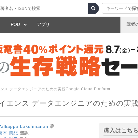
キーワードで探
読者
POD
アプリ
データエンジニアのための実践Google Cloud Platform
ンス データエンジニアのための実践Goog
Valliappa Lakshmanan
著
購入はこち
葛木 美紀
翻訳