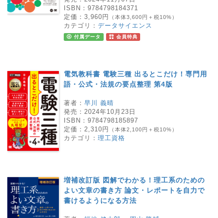
ISBN：
9784798184371
定価：
3,960円
（本体3,600円＋税10%）
カテゴリ：
データサイエンス
付属データ
会員特典
電気教科書 電験三種 出るとこだけ！専門用
語・公式・法規の要点整理 第4版
著者：
早川 義晴
発売：
2024年10月23日
ISBN：
9784798185897
定価：
2,310円
（本体2,100円＋税10%）
カテゴリ：
理工資格
増補改訂版 図解でわかる！理工系のための
よい文章の書き方 論文・レポートを自力で
書けるようになる方法