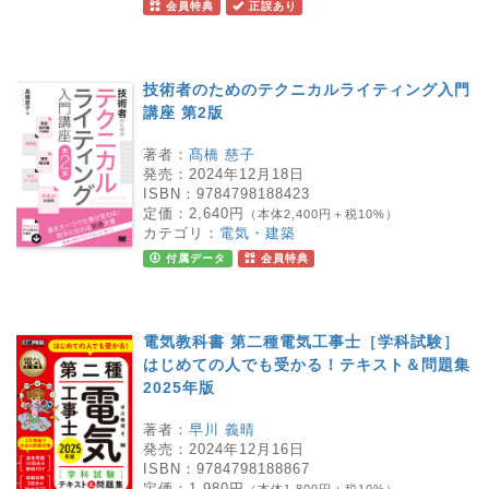
会員特典
正誤あり
技術者のためのテクニカルライティング入門
講座 第2版
著者：
髙橋 慈子
発売：
2024年12月18日
ISBN：
9784798188423
定価：
2,640円
（本体2,400円＋税10%）
カテゴリ：
電気・建築
付属データ
会員特典
電気教科書 第二種電気工事士［学科試験］
はじめての人でも受かる！テキスト＆問題集
2025年版
著者：
早川 義晴
発売：
2024年12月16日
ISBN：
9784798188867
定価：
1,980円