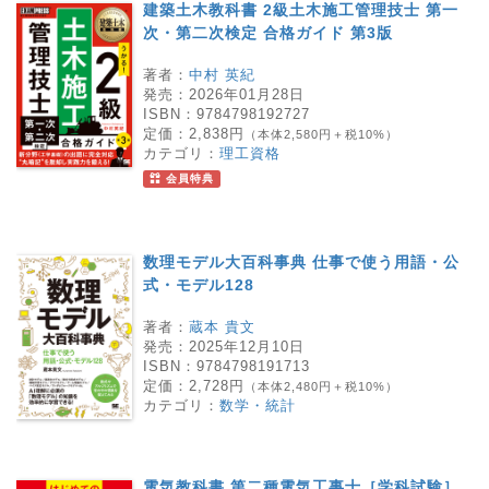
建築土木教科書 2級土木施工管理技士 第一
次・第二次検定 合格ガイド 第3版
著者：
中村 英紀
発売：
2026年01月28日
ISBN：
9784798192727
定価：
2,838円
（本体2,580円＋税10%）
カテゴリ：
理工資格
会員特典
数理モデル大百科事典 仕事で使う用語・公
式・モデル128
著者：
蔵本 貴文
発売：
2025年12月10日
ISBN：
9784798191713
定価：
2,728円
（本体2,480円＋税10%）
カテゴリ：
数学・統計
電気教科書 第二種電気工事士［学科試験］