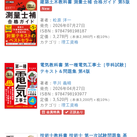
建築土木教科書 測量士補 合格ガイド 第5版
New
著者：
松原 洋一
発売：
2026年07月27日
ISBN：
9784798198187
定価：
3,278円
（本体2,980円＋税10%）
カテゴリ：
理工資格
電気教科書 第一種電気工事士［学科試験］
テキスト＆問題集 第4版
著者：
早川 義晴
発売：
2026年04月27日
ISBN：
9784798193977
定価：
3,520円
（本体3,200円＋税10%）
カテゴリ：
理工資格
会員特典
正誤あり
技術士教科書 技術士 第一次試験問題集 基