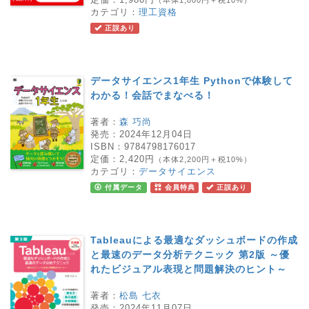
（本体1,800円＋税10%）
カテゴリ：
理工資格
正誤あり
データサイエンス1年生 Pythonで体験して
わかる！会話でまなべる！
著者：
森 巧尚
発売：
2024年12月04日
ISBN：
9784798176017
定価：
2,420円
（本体2,200円＋税10%）
カテゴリ：
データサイエンス
付属データ
会員特典
正誤あり
Tableauによる最適なダッシュボードの作成
と最速のデータ分析テクニック 第2版 ～優
れたビジュアル表現と問題解決のヒント～
著者：
松島 七衣
発売：
2024年11月07日