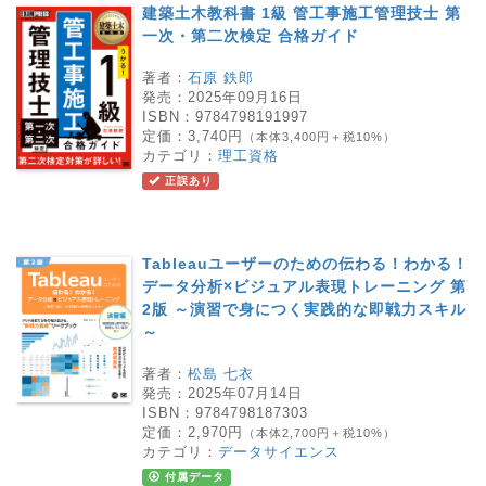
建築土木教科書 1級 管工事施工管理技士 第
一次・第二次検定 合格ガイド
著者：
石原 鉄郎
発売：
2025年09月16日
ISBN：
9784798191997
定価：
3,740円
（本体3,400円＋税10%）
カテゴリ：
理工資格
正誤あり
Tableauユーザーのための伝わる！わかる！
データ分析×ビジュアル表現トレーニング 第
2版 ～演習で身につく実践的な即戦力スキル
～
著者：
松島 七衣
発売：
2025年07月14日
ISBN：
9784798187303
定価：
2,970円
（本体2,700円＋税10%）
カテゴリ：
データサイエンス
付属データ