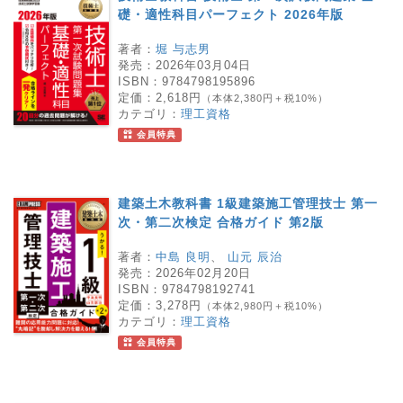
礎・適性科目パーフェクト 2026年版
著者：
堀 与志男
発売：
2026年03月04日
ISBN：
9784798195896
定価：
2,618円
（本体2,380円＋税10%）
カテゴリ：
理工資格
会員特典
建築土木教科書 1級建築施工管理技士 第一
次・第二次検定 合格ガイド 第2版
著者：
中島 良明
、
山元 辰治
発売：
2026年02月20日
ISBN：
9784798192741
定価：
3,278円
（本体2,980円＋税10%）
カテゴリ：
理工資格
会員特典