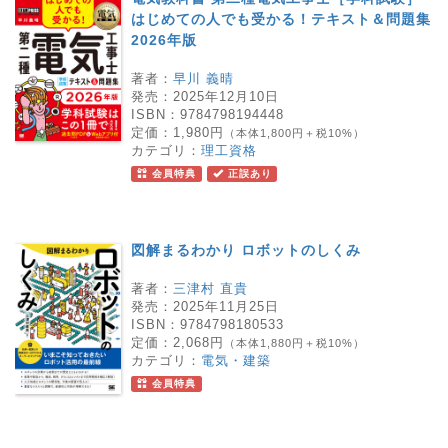
はじめての人でも受かる！テキスト＆問題集
2026年版
著者：
早川 義晴
発売：
2025年12月10日
ISBN：
9784798194448
定価：
1,980円
（本体1,800円＋税10%）
カテゴリ：
理工資格
会員特典
正誤あり
図解まるわかり ロボットのしくみ
著者：
三津村 直貴
発売：
2025年11月25日
ISBN：
9784798180533
定価：
2,068円
（本体1,880円＋税10%）
カテゴリ：
電気・建築
会員特典