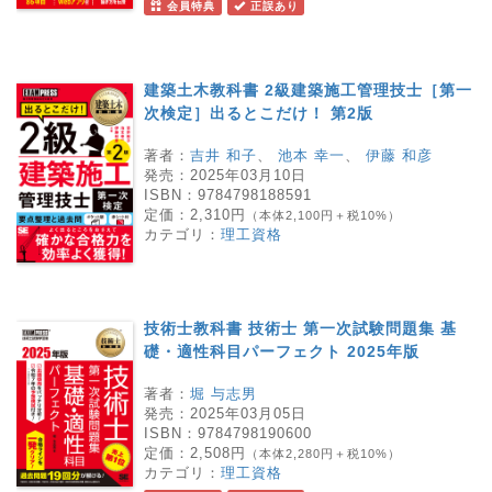
会員特典
正誤あり
建築土木教科書 2級建築施工管理技士［第一
次検定］出るとこだけ！ 第2版
著者：
吉井 和子
、
池本 幸一
、
伊藤 和彦
発売：
2025年03月10日
ISBN：
9784798188591
定価：
2,310円
（本体2,100円＋税10%）
カテゴリ：
理工資格
技術士教科書 技術士 第一次試験問題集 基
礎・適性科目パーフェクト 2025年版
著者：
堀 与志男
発売：
2025年03月05日
ISBN：
9784798190600
定価：
2,508円
（本体2,280円＋税10%）
カテゴリ：
理工資格