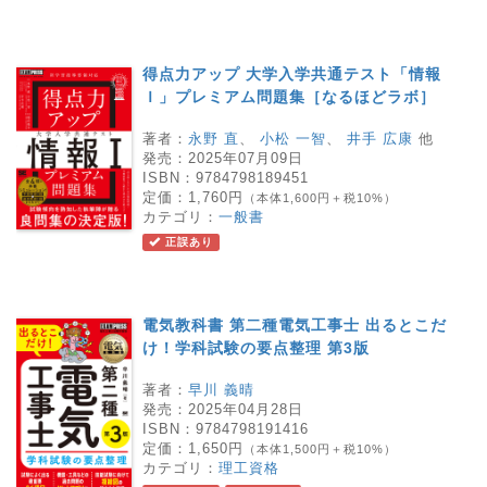
得点力アップ 大学入学共通テスト「情報
Ｉ」プレミアム問題集［なるほどラボ］
著者：
永野 直
、
小松 一智
、
井手 広康
他
発売：
2025年07月09日
ISBN：
9784798189451
定価：
1,760円
（本体1,600円＋税10%）
カテゴリ：
一般書
正誤あり
電気教科書 第二種電気工事士 出るとこだ
け！学科試験の要点整理 第3版
著者：
早川 義晴
発売：
2025年04月28日
ISBN：
9784798191416
定価：
1,650円
（本体1,500円＋税10%）
カテゴリ：
理工資格