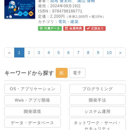
著者：
福地 健太郎
、
園山 隆輔
発売：
2024年09月19日
ISBN：
9784798186771
定価：
2,200円
（本体2,000円＋税10%）
カテゴリ：
電気・建築
付属データ
会員特典
正誤あり
«
1
2
3
4
5
6
7
8
9
10
»
キーワードから探す
紙
電子
OS・アプリケーション
プログラミング
Web・アプリ開発
開発手法
開発環境
システム運用
データ・データベース
ネットワーク・サーバ・
セキュリティ