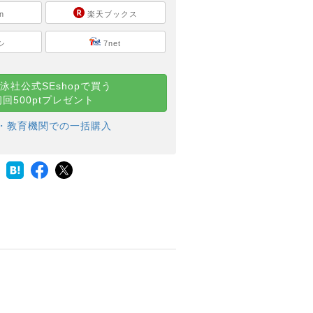
n
楽天ブックス
シ
7net
泳社公式SEshopで買う
初回500ptプレゼント
・教育機関での一括購入