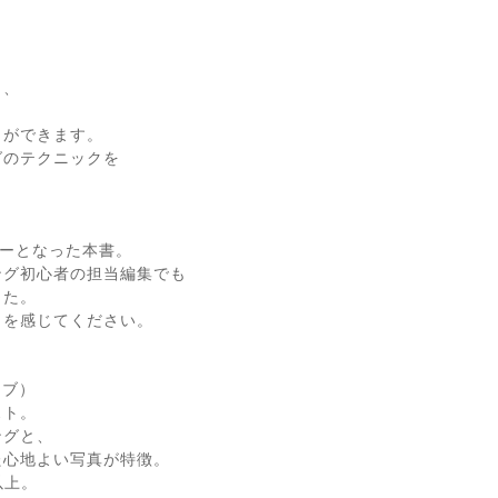
も、
とができます。
グのテクニックを
。
セラーとなった本書。
ング初心者の担当編集でも
した。
さを感じてください。
ブラブ）
スト。
ングと、
た心地よい写真が特徴。
以上。