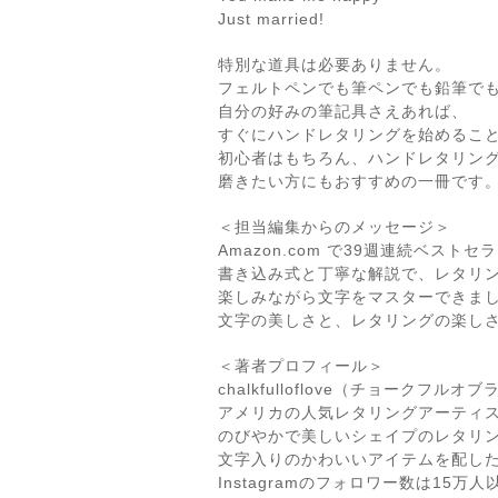
Just married!
特別な道具は必要ありません。
フェルトペンでも筆ペンでも鉛筆で
自分の好みの筆記具さえあれば、
すぐにハンドレタリングを始めるこ
初心者はもちろん、ハンドレタリン
磨きたい方にもおすすめの一冊です
＜担当編集からのメッセージ＞
Amazon.com で39週連続ベスト
書き込み式と丁寧な解説で、レタリ
楽しみながら文字をマスターできま
文字の美しさと、レタリングの楽し
＜著者プロフィール＞
chalkfulloflove（チョークフルオ
アメリカの人気レタリングアーティ
のびやかで美しいシェイプのレタリ
文字入りのかわいいアイテムを配し
Instagramのフォロワー数は15万人