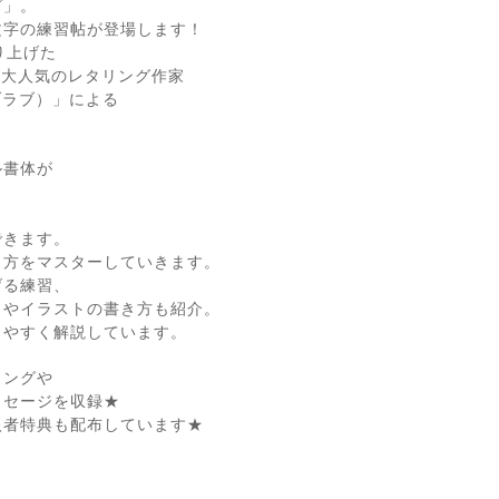
グ」。
文字の練習帖が登場します！
り上げた
mも大人気のレタリング作家
ルオブラブ）」による
ル書体が
できます。
き方をマスターしていきます。
げる練習、
）やイラストの書き方も紹介。
りやすく解説しています。
ィングや
ッセージを収録★
入者特典も配布しています★