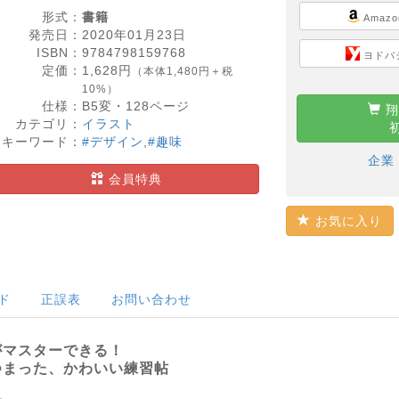
形式：
書籍
Amazo
発売日：
2020年01月23日
ISBN：
9784798159768
ヨドバ
定価：
1,628
円
（本体1,480円＋税
10%）
仕様：
B5変・
128
ページ
翔
カテゴリ：
イラスト
キーワード：
#デザイン
,
#趣味
企業
会員特典
お気に入り
ド
正誤表
お問い合わせ
がマスターできる！
つまった、かわいい練習帖