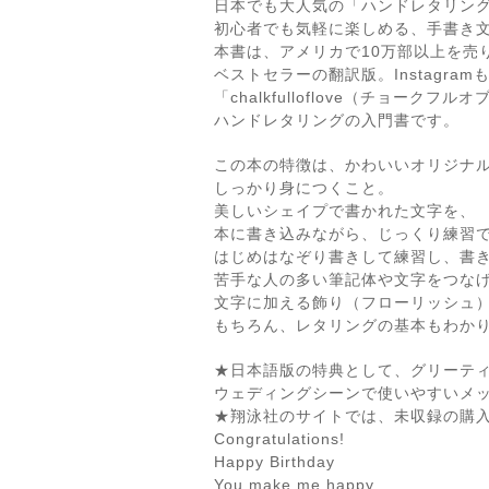
日本でも大人気の「ハンドレタリン
初心者でも気軽に楽しめる、手書き
本書は、アメリカで10万部以上を売
ベストセラーの翻訳版。Instagra
「chalkfulloflove（チョークフ
ハンドレタリングの入門書です。
この本の特徴は、かわいいオリジナ
しっかり身につくこと。
美しいシェイプで書かれた文字を、
本に書き込みながら、じっくり練習
はじめはなぞり書きして練習し、書
苦手な人の多い筆記体や文字をつな
文字に加える飾り（フローリッシュ
もちろん、レタリングの基本もわか
★日本語版の特典として、グリーテ
ウェディングシーンで使いやすいメ
★翔泳社のサイトでは、未収録の購
Congratulations!
Happy Birthday
You make me happy