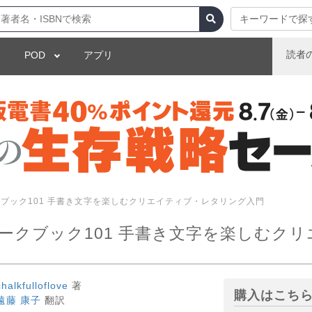
キーワードで探
読者
POD
アプリ
ブック101 手書き文字を楽しむクリエイティブ・レタリング入門
ークブック101 手書き文字を楽しむク
chalkfulloflove
著
購入はこち
遠藤 康子
翻訳