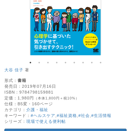
大谷 佳子
著
形式：
書籍
発売日：
2019年07月16日
ISBN：
9784798159881
定価：
1,980
円
（本体1,800円＋税10%）
仕様：
B5変・
160
ページ
カテゴリ：
介護・福祉
キーワード：
#ヘルスケア
,
#福祉資格
,
#社会
,
#生活情報
シリーズ：
現場で使える便利帖