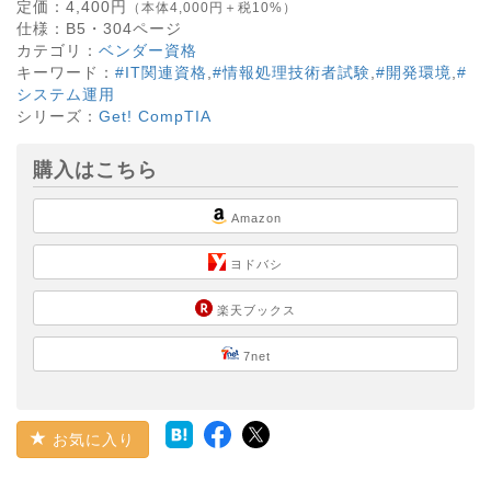
定価：
4,400
円
（本体4,000円＋税10%）
仕様：
B5・
304
ページ
カテゴリ：
ベンダー資格
キーワード：
#IT関連資格
,
#情報処理技術者試験
,
#開発環境
,
#
システム運用
シリーズ：
Get! CompTIA
購入はこちら
Amazon
ヨドバシ
楽天ブックス
7net
お気に入り