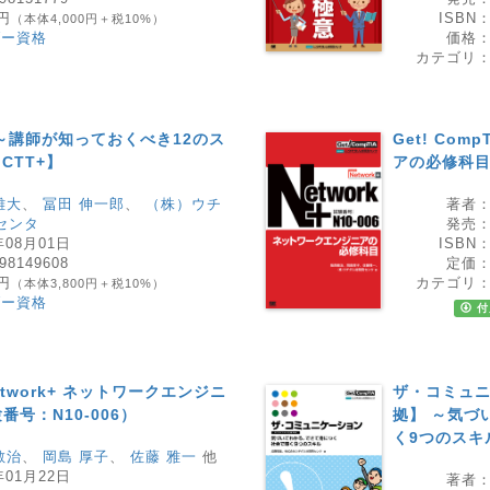
0円
ISBN
（本体4,000円＋税10%）
ダー資格
価格
カテゴリ
～講師が知っておくべき12のス
Get! Com
 CTT+】
アの必修科目
雄大
、
冨田 伸一郎
、
（株）ウチ
著者
センタ
発売
年08月01日
ISBN
98149608
定価
0円
カテゴリ
（本体3,800円＋税10%）
ダー資格
付
 Network+ ネットワークエンジニ
ザ・コミュニ
号：N10-006）
拠】 ～気づ
く9つのスキ
敏治
、
岡島 厚子
、
佐藤 雅一
他
年01月22日
著者