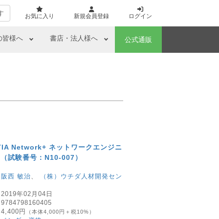
す
お気に入り
新規会員登録
ログイン
の皆様へ
書店・法人様へ
公式通販
pTIA Network+ ネットワークエンジニ
（試験番号：N10-007）
：
阪西 敏治
、
（株）ウチダ人材開発セン
：
2019年02月04日
：
9784798160405
：
4,400円
（本体4,000円＋税10%）