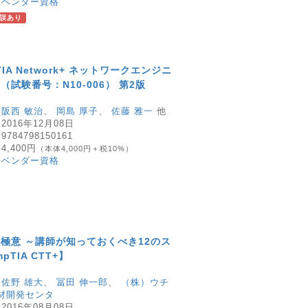
：
ベンダー資格
誤あり
pTIA Network+ ネットワークエンジニ
試験番号：N10-006） 第2版
：
阪西 敏治
、
岡島 厚子
、
佐藤 雅一
他
：
2016年12月08日
：
9784798150161
：
4,400円
（本体4,000円＋税10%）
：
ベンダー資格
極意 ～講師が知っておくべき12のス
TIA CTT+】
：
佐野 雄大
、
冨田 伸一郎
、
（株）ウチ
材開発センタ
：
2016年08月08日