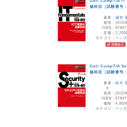
Get! CompTIA I
修科目（試験番号：F
著者：
越智 
発売：
2015
ISBN：
97847
定価：
2,20
カテゴリ：
ベン
正誤あり
Get! CompTIA
修科目（試験番号：S
著者：
鈴木 
タ
発売：
2015
ISBN：
97847
価格：
4,95
カテゴリ：
ベン