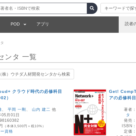
キーワードで探
読者
POD
アプリ
ンタ
センタ 一覧
（株）ウチダ人材開発センタから検索
 Cloud+ クラウド時代の必修科目
Get! Com
02）
アの必修科目
徹
、
平岡 一剛
、
山内 建二
他
著者
年05月01日
タ
98160382
発売
0円
ISBN
（本体3,500円＋税10%）
ダー資格
定価