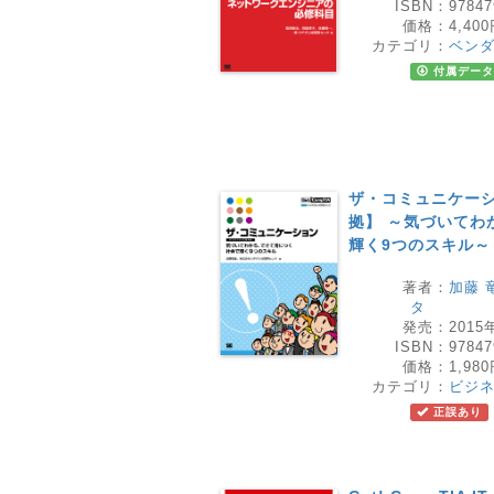
ISBN：
97847
価格：
4,40
カテゴリ：
ベン
付属データ
ザ・コミュニケーシ
拠】 ～気づいてわ
輝く9つのスキル～
著者：
加藤 
タ
発売：
2015
ISBN：
97847
価格：
1,98
カテゴリ：
ビジ
正誤あり