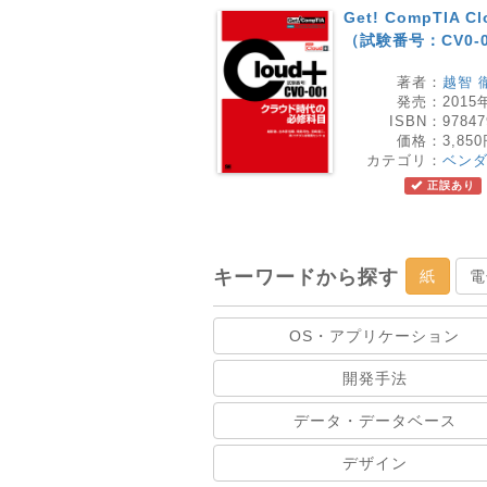
Get! CompTIA
（試験番号：CV0-0
著者：
越智 
発売：
2015
ISBN：
97847
価格：
3,85
カテゴリ：
ベン
正誤あり
キーワードから探す
紙
電
OS・アプリケーション
開発手法
データ・データベース
デザイン