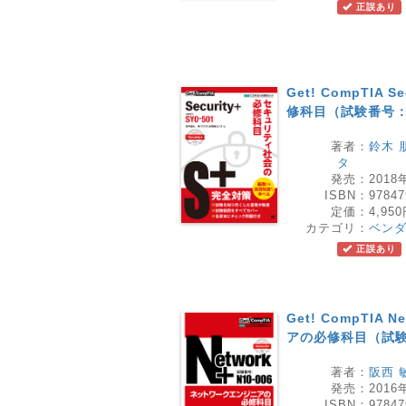
正誤あり
Get! CompTIA
修科目（試験番号：S
著者：
鈴木 
タ
発売：
2018
ISBN：
97847
定価：
4,95
カテゴリ：
ベン
正誤あり
Get! CompTIA
アの必修科目（試験番
著者：
阪西 
発売：
2016
ISBN：
97847