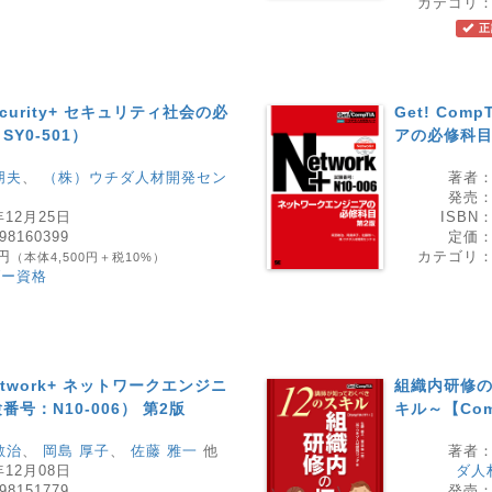
カテゴリ
正
 Security+ セキュリティ社会の必
Get! Com
Y0-501）
アの必修科目（
朋夫
、
（株）ウチダ人材開発セン
著者
発売
年12月25日
ISBN
98160399
定価
0円
カテゴリ
（本体4,500円＋税10%）
ダー資格
 Network+ ネットワークエンジニ
組織内研修の
号：N10-006） 第2版
キル～【Comp
敏治
、
岡島 厚子
、
佐藤 雅一
他
著者
年12月08日
ダ人
98151779
発売