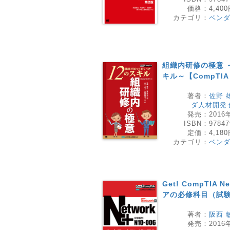
価格：
4,40
カテゴリ：
ベン
組織内研修の極意 
キル～【CompTIA
著者：
佐野 
ダ人材開発
発売：
2016
ISBN：
97847
定価：
4,18
カテゴリ：
ベン
Get! CompTIA
アの必修科目（試験番
著者：
阪西 
発売：
2016