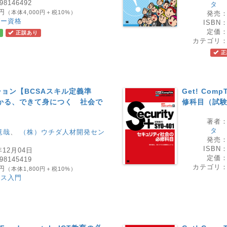
98146492
タ
0円
（本体4,000円＋税10%）
発売
ダー資格
ISBN
定価
正誤あり
カテゴリ
正
ョン【BCSAスキル定義準
Get! Com
かる、できて身につく 社会で
修科目（試験番
著者
タ
竜哉
、
（株）ウチダ人材開発セン
発売
ISBN
年12月04日
定価
98145419
カテゴリ
0円
（本体1,800円＋税10%）
ネス入門