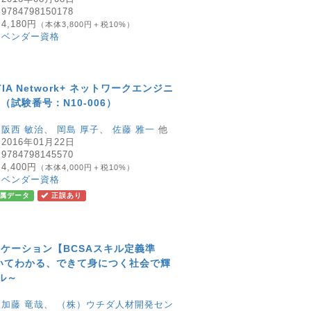
：
9784798150178
：
4,180円
（本体3,800円＋税10%）
：
ベンダー資格
pTIA Network+ ネットワークエンジニ
（試験番号：N10-006）
：
阪西 敏治
、
岡島 厚子
、
佐藤 雅一
他
：
2016年01月22日
：
9784798145570
：
4,400円
（本体4,000円＋税10%）
：
ベンダー資格
属データ
正誤あり
ケーション【BCSAスキル定義準
いてわかる、できて身につく社会で輝
ル～
：
加藤 竜哉
、
（株）ウチダ人材開発セン