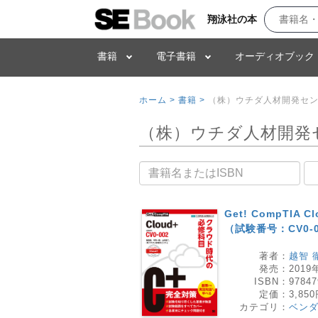
翔泳社の本
書籍
電子書籍
オーディオブック
ホーム >
書籍 >
（株）ウチダ人材開発セ
（株）ウチダ人材開発
書籍名
Get! CompTIA
（試験番号：CV0-0
著者：
越智 
発売：
2019
ISBN：
97847
定価：
3,85
カテゴリ：
ベン