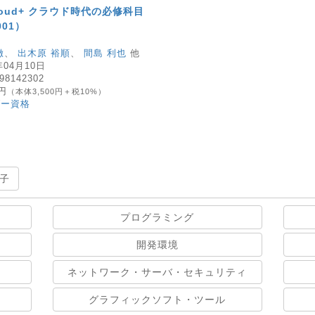
 Cloud+ クラウド時代の必修科目
01）
徹
、
出木原 裕順
、
間島 利也
他
年04月10日
98142302
0円
（本体3,500円＋税10%）
ダー資格
子
プログラミング
開発環境
ネットワーク・サーバ・セキュリティ
グラフィックソフト・ツール