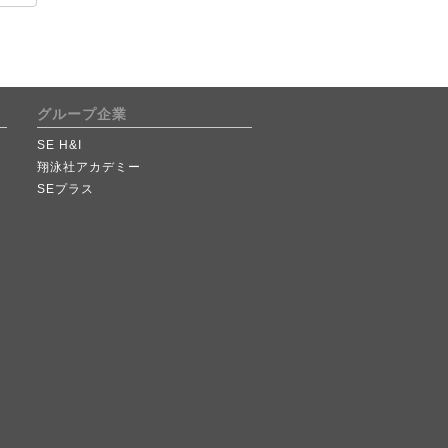
グループ企業
SE H&I
翔泳社アカデミー
SEプラス