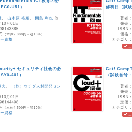
T Fundamentals ICT教育の必
Get! Comp
C0-U51）
修科目（試験番
徹
、
出木原 裕順
、
間島 利也
他
著者
年10月01日
発売
98143385
ISBN
0円
価格
（本体2,000円＋税10%）
ダー資格
カテゴリ
正
 Security+ セキュリティ社会の必
Get! Com
Y0-401）
（試験番号：C
朋夫
、
（株）ウチダ人材開発セン
著者
発売
年10月01日
ISBN
98144498
定価
0円
カテゴリ
（本体4,500円＋税10%）
ダー資格
正