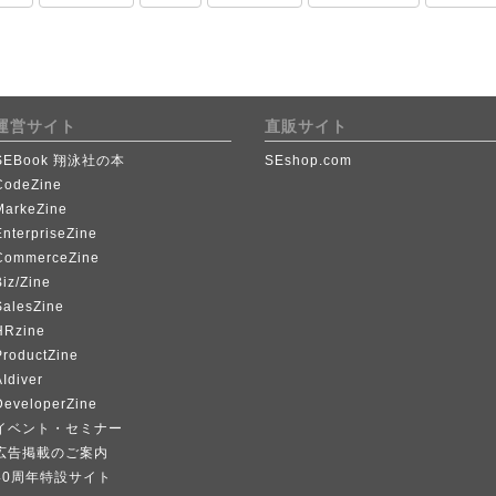
運営サイト
直販サイト
SEBook 翔泳社の本
SEshop.com
CodeZine
MarkeZine
EnterpriseZine
CommerceZine
iz/Zine
SalesZine
HRzine
ProductZine
Idiver
DeveloperZine
イベント・セミナー
広告掲載のご案内
40周年特設サイト