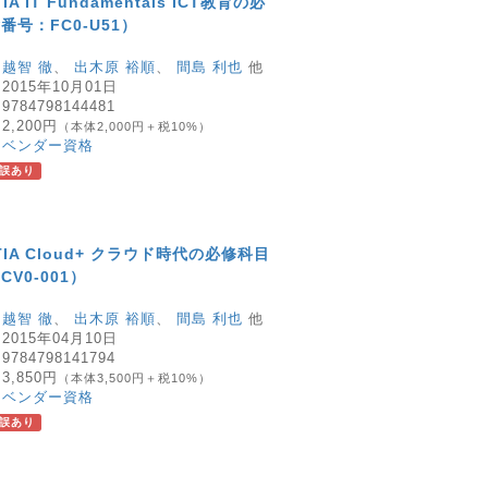
TIA IT Fundamentals ICT教育の必
号：FC0-U51）
：
越智 徹
、
出木原 裕順
、
間島 利也
他
：
2015年10月01日
：
9784798144481
：
2,200円
（本体2,000円＋税10%）
：
ベンダー資格
誤あり
pTIA Cloud+ クラウド時代の必修科目
V0-001）
：
越智 徹
、
出木原 裕順
、
間島 利也
他
：
2015年04月10日
：
9784798141794
：
3,850円
（本体3,500円＋税10%）
：
ベンダー資格
誤あり