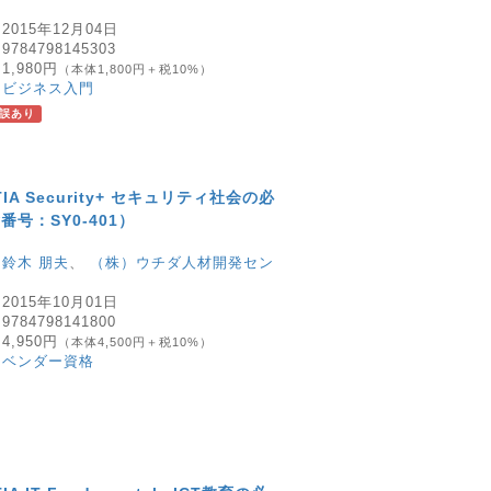
：
2015年12月04日
：
9784798145303
：
1,980円
（本体1,800円＋税10%）
：
ビジネス入門
誤あり
pTIA Security+ セキュリティ社会の必
号：SY0-401）
：
鈴木 朋夫
、
（株）ウチダ人材開発セン
：
2015年10月01日
：
9784798141800
：
4,950円
（本体4,500円＋税10%）
：
ベンダー資格