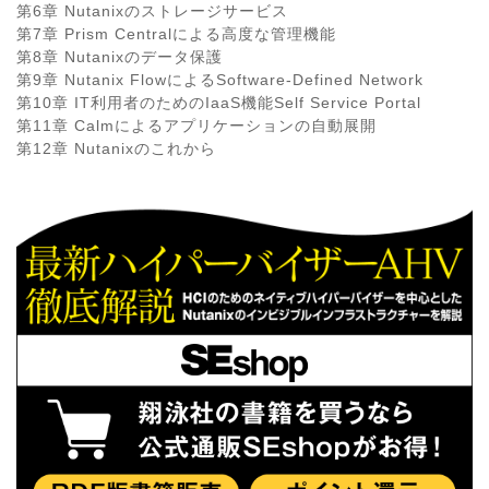
第6章 Nutanixのストレージサービス
第7章 Prism Centralによる高度な管理機能
第8章 Nutanixのデータ保護
第9章 Nutanix FlowによるSoftware-Defined Network
第10章 IT利用者のためのIaaS機能Self Service Portal
第11章 Calmによるアプリケーションの自動展開
第12章 Nutanixのこれから