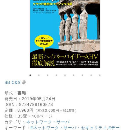
SB C&S
著
形式：
書籍
発売日：
2019年05月24日
ISBN：
9784798160573
定価：
3,960
円
（本体3,600円＋税10%）
仕様：
B5変・
400
ページ
カテゴリ：
ネットワーク・サーバ
キーワード：
#ネットワーク・サーバ・セキュリティ
,
#デー