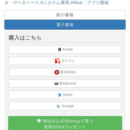
タ・データベース
,
#システム運用
,
#Web・アプリ開発
紙の書籍
電子書籍
購入はこちら
Kindle
ヨドバシ
楽天Kobo
BookLive!
honto
Google
翔泳社公式SEshopで買う
初回500ptプレゼント