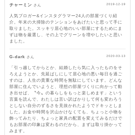
チャーミン
2019-12-19
さん
人気ブロガー&インスタグラマー24人の部屋づくり紹
介。年末の大掃除のテンションをあげたいと思って手に
取りました。スッキリ居心地のいい部屋にするためにま
ずは物を厳選し、その上でグリーンを増やしたいと思い
ました。
G-dark
2020-03-13
さん
「引っ越してからとか、結婚したら気に入ったものをそ
ろえようとか、先延ばしにして居心地の悪い毎日を過ご
すのは、人生の貴重な時間を無駄にしています。どんな
部屋に住んでいようと、理想の部屋づくりに向かって動
き出せば、〝今〟の暮らしをもっと楽しめます」という
言葉を読んで、わたしは言い訳ばかりして何も変わろう
としない自分のずるさを見抜かれたようでドキッとしま
した。お金や時間を沢山かけなくても、ちょっと小物を
飾ってみたり、ちょっと家具の配置を変えてみるだけで
もお部屋の印象は変わるのだから、まずは取り掛かって
みます。