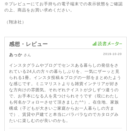
※プレビューにてお手持ちの電子端末での表示状態をご確認
の上、商品をお買い求めください。
（翔泳社）
感想・レビュー
あっか
2019-10-20
さん
インスタグラムやブログでセンスある暮らしの発信をさ
れている24人の方々の暮らしぶりを、一気にザーッと見
られる1冊。インスタ投稿＆ブログの一部をまとめたよう
な感じです。ミニマリストよりも雑貨インテリアが好き
な方向けの雰囲気。それぞれテイストが少しずつ違うの
で、お手本になる人を見つけられそうです（現にわたし
も何名かフォローさせて頂きました^^）。在住地、家族
構成（子どもが大きいご家庭からお一人暮らしの方ま
で）、賃貸や戸建てと本当にバラバラなのでカタログみ
たいに楽しむのが良いのかも。