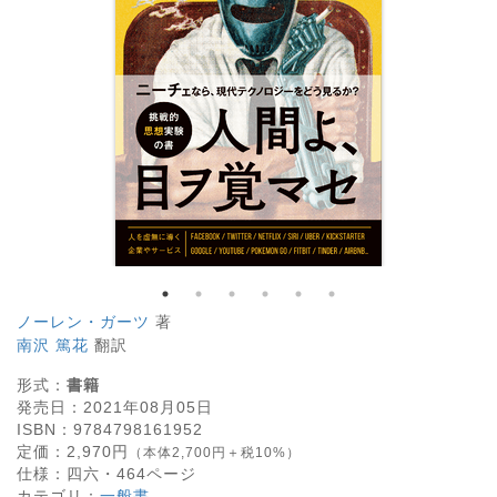
ノーレン・ガーツ
著
南沢 篤花
翻訳
形式：
書籍
発売日：
2021年08月05日
ISBN：
9784798161952
定価：
2,970
円
（本体2,700円＋税10%）
仕様：
四六・
464
ページ
カテゴリ：
一般書