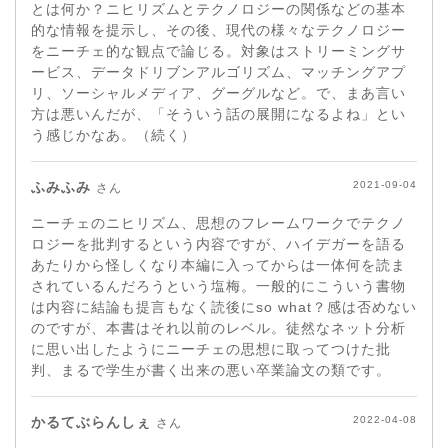
とは何か？ニヒリズムとテクノロジーの関係などの基本
的な情報を提示し、その後、現代の様々なテクノロジー
をニーチェ的な観点で論じる。対象はストリーミングサ
ービス、データドリブンアルゴリズム、マッチングアプ
リ、ソーシャルメディア、グーグルなど。で、まあ言い
方は悪いんだが、「そういう話の展開になるよね」とい
う感じかなあ。（続く）
ふみふみ
2021-09-04
さん
ニーチェのニヒリズム、思想のフレームワークでテクノ
ロジーを批判するという内容ですが、ハイデガーを語る
あたりから怪しくなり本編に入ってからは一体何を読ま
されているんだろうという塩梅。一般的にこういう書物
は内容に結論も提言もなく読後にso what？感は否めない
のですが、本書はそれ以前のレベル。徒然なネット分析
に思い出したようにニーチェの思想に取ってつけた批
判、まるで学生が書く出来の悪い卒業論文の類です。
かるてぶらんしぇ
2022-04-08
さん