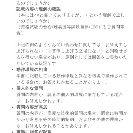
るのでしょうか）
記載内容の理解の確認
（本には○○と書いてありますが、□□という理解で正し
いのでしょうか）
（資格試験の合否/難易度等試験自体に関するご質問等
含）
上記の例のようなお問い合わせに関しては、お答え申し
上げられない（回答申し上げる立場にない）と判断せざ
るを得ない場合があり、原則としては回答をご容赦いた
だいている状況です
動作環境の相違
本書に記載している動作環境と異なる環境で操作されて
いる場合は、お答えしかねることがあります。
個人的な質問
質問の内容が、読者の個人的環境に依存している場合
は、お答えしかねます。
質問内容が高度
質問の内容が、高度な技術的質問の場合、調査に時間が
かかり過ぎる等の時間的制約、およびその他の理由か
ら、お答えしかねることがあります。
書籍に回答が記載