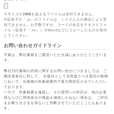
※サイズが
2MB
を超えるファイルは添付できません。
※拡張子が「.js」のファイルは、システム上の都合により受
信できません。お手数ですが、コードの全文をテキストファ
イル（拡張子「.txt」）やWordなどにコピーしたものを添付
してください。
お問い合わせガイドライン
平素は、弊社書籍をご愛読いただき誠にありがとうございま
す。
弊社刊行書籍の内容に関するお問い合せにつきましては、ご
購読者各位に対して、 出版社として当然負うべき責任の範疇
において、出版物の対象範囲内で最大限対応させていただい
ております。
一方で、対象範囲を逸脱し、その質問への対応が、他のお客
様ならびに関係各位の権益を減損しかねない場合は、 ご対応
をお断りせざるを得ないと判断させていただくこともありま
す。