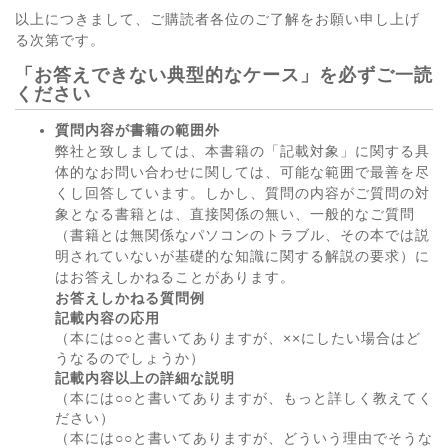
以上につきまして、ご購読者各位のご了解をお願い申し上げ
る次第です。
「お答えできない典型的なケース」を必ずご一読
ください
質問内容が書籍の範囲外
弊社と致しましては、本書籍の「記載対象」に関する具
体的なお問い合わせに関しては、可能な範囲で最善を尽
くし回答しています。しかし、質問の内容がご質問の対
象となる書籍とは、直接関係の無い、一般的なご質問
（書籍とは無関係なパソコンのトラブル、その本では説
明されていないが基礎的な知識に関する解説の要求）に
はお答えしかねることがあります。
お答えしかねる質問例
記載内容の応用
（本には○○と書いてありますが、××にしたい場合はど
うなるのでしょうか）
記載内容以上の詳細な説明
（本には○○と書いてありますが、もっと詳しく教えてく
ださい）
（本には○○と書いてありますが、どういう理由でそうな