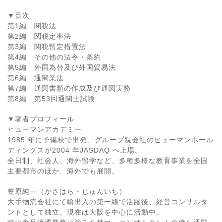
▼目次
第1編 関税法
第2編 関税定率法
第3編 関税暫定措置法
第4編 その他の法令・条約
第5編 外国為替及び外国貿易法
第6編 通関業法
第7編 通関書類の作成及び通関実務
第8編 第53回通関士試験
▼著者プロフィール
ヒューマンアカデミー
1985 年に予備校で出発、グループ親会社のヒューマンホール
ディングスが2004 年JASDAQ へ上場。
全日制、社会人、海外留学など、多種多様な教育事業を全国
主要都市のほか、海外でも展開。
笠原純一（かさはら・じゅんいち）
大手物流会社にて輸出入の第一線で活躍後、経営コンサルタ
ントとして独立。現在は大阪を中心に活動中。