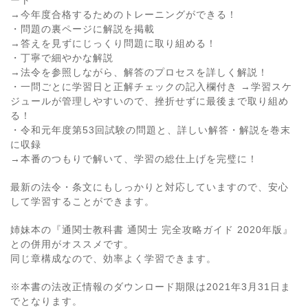
→今年度合格するためのトレーニングができる！
・問題の裏ページに解説を掲載
→答えを見ずにじっくり問題に取り組める！
・丁寧で細やかな解説
→法令を参照しながら、解答のプロセスを詳しく解説！
・一問ごとに学習日と正解チェックの記入欄付き →学習スケ
ジュールが管理しやすいので、挫折せずに最後まで取り組め
る！
・令和元年度第53回試験の問題と、詳しい解答・解説を巻末
に収録
→本番のつもりで解いて、学習の総仕上げを完璧に！
最新の法令・条文にもしっかりと対応していますので、安心
して学習することができます。
姉妹本の『通関士教科書 通関士 完全攻略ガイド 2020年版』
との併用がオススメです。
同じ章構成なので、効率よく学習できます。
※本書の法改正情報のダウンロード期限は2021年3月31日ま
でとなります。