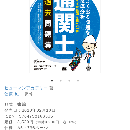
ヒューマンアカデミー
著
笠原 純一
監修
形式：
書籍
発売日：
2020年02月10日
ISBN：
9784798163505
定価：
3,520
円
（本体3,200円＋税10%）
仕様：
A5・
736
ページ