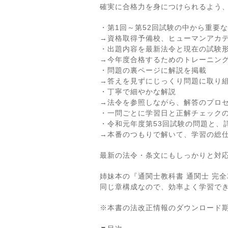
確実に合格力を身につけられるよう
・第1回～第52回試験の中から重要
→資格取得予備校、ヒューマンアカ
・出題内容を最新法令と現在の試験
→今年度合格するためのトレーニン
・問題の裏ページに解説を掲載
→答えを見ずにじっくり問題に取り
・丁寧で細やかな解説
→法令を参照しながら、解答のプロ
・一問ごとに学習日と正解チェック
・令和元年度第53回試験の問題と、
→本番のつもりで解いて、学習の総
最新の法令・条文にもしっかりと対
姉妹本の『通関士教科書 通関士 完全
同じ章構成なので、効率よく学習で
※本書の法改正情報のダウンロード期限