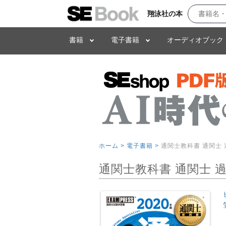
翔泳社の本
書籍
電子書籍
オーディオブック
ホーム >
電子書籍 >
通関士教科書 通関士 
通関士教科書 通関士 過