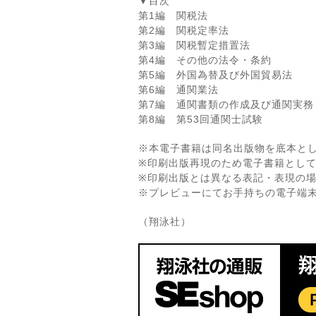
▼目次
第1編 関税法
第2編 関税定率法
第3編 関税暫定措置法
第4編 その他の法令・条約
第5編 外国為替及び外国貿易法
第6編 通関業法
第7編 通関書類の作成及び通関実務
第8編 第53回通関士試験
※本電子書籍は同名出版物を底本と
※印刷出版再現のため電子書籍とし
※印刷出版とは異なる表記・表現の
※プレビューにてお手持ちの電子端
（翔泳社）