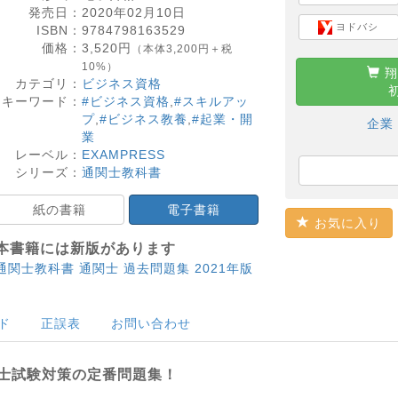
発売日：
2020年02月10日
ヨドバシ
ISBN：
9784798163529
価格：
3,520
円
（本体3,200円＋税
10%）
翔
カテゴリ：
ビジネス資格
キーワード：
#ビジネス資格
,
#スキルアッ
プ
,
#ビジネス教養
,
#起業・開
企業
業
レーベル：
EXAMPRESS
シリーズ：
通関士教科書
紙の書籍
電子書籍
お気に入り
本書籍には新版があります
通関士教科書 通関士 過去問題集 2021年版
ド
正誤表
お問い合わせ
士試験対策の定番問題集！