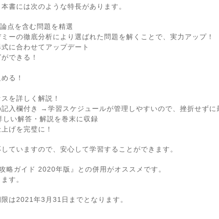
、本書には次のような特長があります。
な論点を含む問題を精選
デミーの徹底分析により選ばれた問題を解くことで、実力アップ！
形式に合わせてアップデート
グができる！
組める！
セスを詳しく解説！
の記入欄付き →学習スケジュールが管理しやすいので、挫折せずに
詳しい解答・解説を巻末に収録
仕上げを完璧に！
応していますので、安心して学習することができます。
攻略ガイド 2020年版』との併用がオススメです。
きます。
は2021年3月31日までとなります。