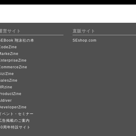
運営サイト
直販サイト
SEBook 翔泳社の本
SEshop.com
CodeZine
MarkeZine
EnterpriseZine
CommerceZine
iz/Zine
SalesZine
HRzine
ProductZine
Idiver
DeveloperZine
イベント・セミナー
広告掲載のご案内
40周年特設サイト