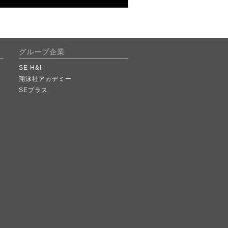
グループ企業
SE H&I
翔泳社アカデミー
SEプラス