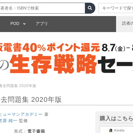
キーワードで探
読者
POD
アプリ
過去問題集 2020年版
去問題集 2020年版
ヒューマンアカデミー
著
購入はこち
笠原 純一
監修
Kindle
形式：
電子書籍