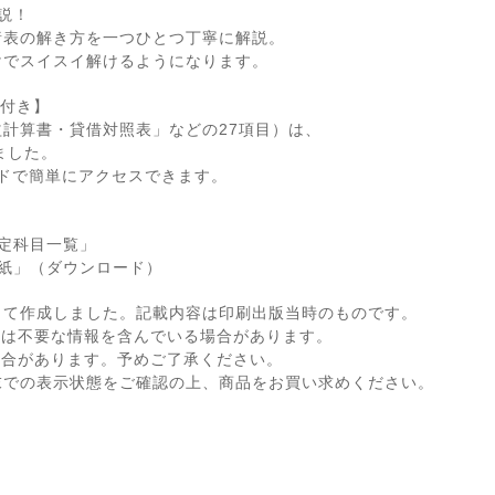
説！
諸表の解き方を一つひとつ丁寧に解説。
けでスイスイ解けるようになります。
画付き】
計算書・貸借対照表」などの27項目）は、
ました。
ドで簡単にアクセスできます。
定科目一覧」
紙」（ダウンロード）
して作成しました。記載内容は印刷出版当時のものです。
ては不要な情報を含んでいる場合があります。
場合があります。予めご了承ください。
末での表示状態をご確認の上、商品をお買い求めください。