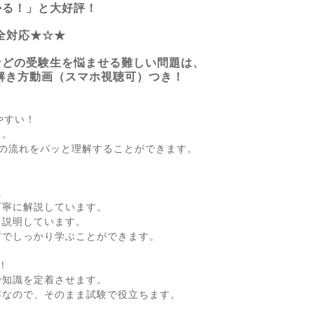
かる！」と大好評！
全対応★☆★
などの受験生を悩ませる難しい問題は、
解き方動画（スマホ視聴可）つき！
】
やすい！
と。
引の流れをパッと理解することができます。
に
丁寧に解説しています。
く説明しています。
方でしっかり学ぶことができます。
！
で知識を定着させます。
容なので、そのまま試験で役立ちます。