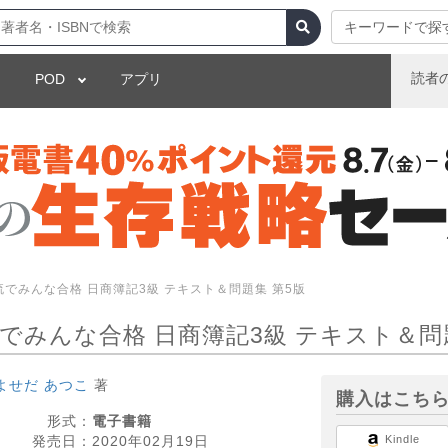
キーワードで探
読者
POD
アプリ
流でみんな合格 日商簿記3級 テキスト＆問題集 第5版
でみんな合格 日商簿記3級 テキスト＆問
よせだ あつこ
著
購入はこち
形式：
電子書籍
発売日：
2020年02月19日
Kindle