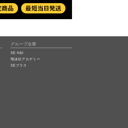
グループ企業
SE H&I
翔泳社アカデミー
SEプラス