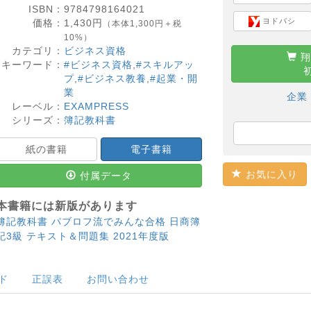
ISBN：
9784798164021
ヨドバシ
価格：
1,430
円
（本体1,300円＋税
10%）
カテゴリ：
ビジネス資格
翔
キーワード：
#ビジネス資格
,
#スキルアッ
プ
,
#ビジネス教養
,
#起業・開
業
企業
レーベル：
EXAMPRESS
シリーズ：
簿記教科書
紙の書籍
電子書籍
お気に入り
付属データ
本書籍には新版があります
簿記教科書 パブロフ流でみんな合格 日商簿
記3級 テキスト＆問題集 2021年度版
ド
正誤表
お問い合わせ