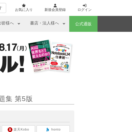
す
お気に入り
新規会員登録
ログイン
の皆様へ
書店・法人様へ
公式通販
題集 第5版
ら
楽天Kobo
honto