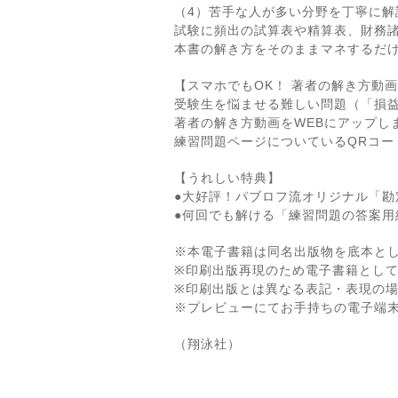
（4）苦手な人が多い分野を丁寧に解
試験に頻出の試算表や精算表、財務
本書の解き方をそのままマネするだ
【スマホでもOK！ 著者の解き方動
受験生を悩ませる難しい問題（「損益
著者の解き方動画をWEBにアップし
練習問題ページについているQRコー
【うれしい特典】
●大好評！パブロフ流オリジナル「勘
●何回でも解ける「練習問題の答案用
※本電子書籍は同名出版物を底本と
※印刷出版再現のため電子書籍とし
※印刷出版とは異なる表記・表現の
※プレビューにてお手持ちの電子端
（翔泳社）