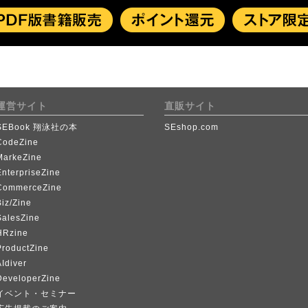
運営サイト
直販サイト
SEBook 翔泳社の本
SEshop.com
CodeZine
MarkeZine
EnterpriseZine
CommerceZine
iz/Zine
SalesZine
HRzine
ProductZine
Idiver
DeveloperZine
イベント・セミナー