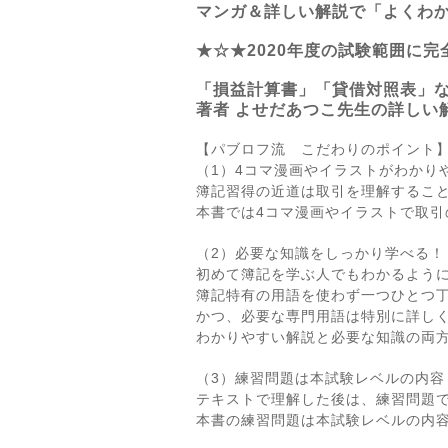
マンガ＆詳しい解説で「よくわ
★☆★2020年度の試験範囲に完
「損益計算書」「貸借対照表」
著者 よせだあつこ先生の詳しい
【パブロフ流 こだわりのポイント
（1）4コマ漫画やイラストがわかり
簿記習得の近道は取引を理解するこ
本書では4コマ漫画やイラストで取
（2）必要な知識をしっかり学べる！
初めて簿記を学ぶ人でもわかるよう
簿記特有の用語を使わず一つひとつ
かつ、必要な専門用語は特別に詳し
わかりやすい解説と必要な知識の両
（3）練習問題は本試験レベルの内容
テキストで理解した後は、練習問題
本書の練習問題は本試験レベルの内