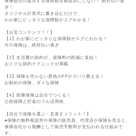
保険会社の提示する保障額を鵜呑みにしない！ 絶対払い過
ぎ！
オリジナル計算式に書き込むだけで、
わが家にピッタリな保障額がスグわかる！
【お宝コンテンツ！！】
【1】わが家にピッタリな保障額がスグにわかる！
今の保険は、絶対払い過ぎ
【2】生活費の節約が、保険料の削減に直結！
おトクな節約テクニックが満載
【3】保険を売らない異色のFPがズバリ教える！
お勧めの保険、ダメな保険
【4】医療保険は自分でつくる！
公的保障と貯金のフル活用術
【自分で保険を選ぶ・見直すメリット！】
●保険の無料相談所や保険の販売員、代理店が保険を売ると、
保険会社から報酬として販売手数料が支払われる仕組みで
す。