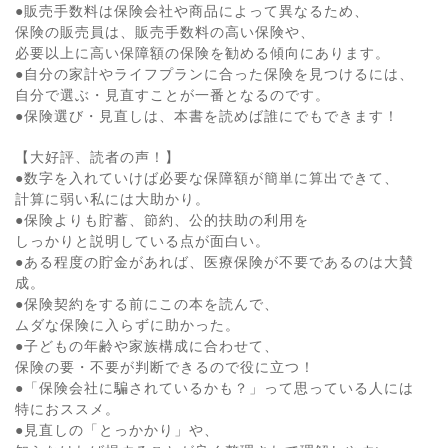
●販売手数料は保険会社や商品によって異なるため、
保険の販売員は、販売手数料の高い保険や、
必要以上に高い保障額の保険を勧める傾向にあります。
●自分の家計やライフプランに合った保険を見つけるには、
自分で選ぶ・見直すことが一番となるのです。
●保険選び・見直しは、本書を読めば誰にでもできます！
【大好評、読者の声！】
●数字を入れていけば必要な保障額が簡単に算出できて、
計算に弱い私には大助かり。
●保険よりも貯蓄、節約、公的扶助の利用を
しっかりと説明している点が面白い。
●ある程度の貯金があれば、医療保険が不要であるのは大賛
成。
●保険契約をする前にこの本を読んで、
ムダな保険に入らずに助かった。
●子どもの年齢や家族構成に合わせて、
保険の要・不要が判断できるので役に立つ！
●「保険会社に騙されているかも？」って思っている人には
特におススメ。
●見直しの「とっかかり」や、