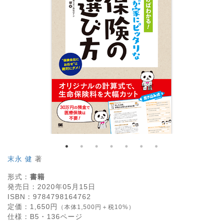
末永 健
著
形式：
書籍
発売日：
2020年05月15日
ISBN：
9784798164762
定価：
1,650
円
（本体1,500円＋税10%）
仕様：
B5・
136
ページ