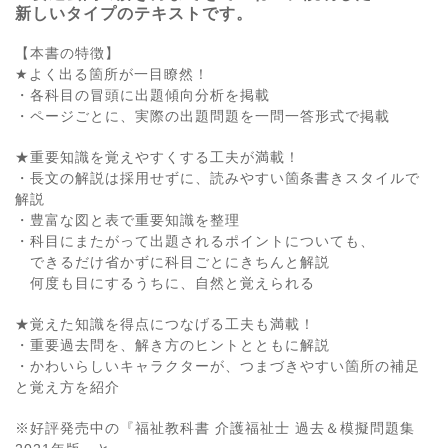
新しいタイプのテキストです。
【本書の特徴】
★よく出る箇所が一目瞭然！
・各科目の冒頭に出題傾向分析を掲載
・ページごとに、実際の出題問題を一問一答形式で掲載
★重要知識を覚えやすくする工夫が満載！
・長文の解説は採用せずに、読みやすい箇条書きスタイルで
解説
・豊富な図と表で重要知識を整理
・科目にまたがって出題されるポイントについても、
できるだけ省かずに科目ごとにきちんと解説
何度も目にするうちに、自然と覚えられる
★覚えた知識を得点につなげる工夫も満載！
・重要過去問を、解き方のヒントとともに解説
・かわいらしいキャラクターが、つまづきやすい箇所の補足
と覚え方を紹介
※好評発売中の『福祉教科書 介護福祉士 過去＆模擬問題集