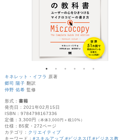
キネレット・イフラ
原著
郷司 陽子
翻訳
仲野 佑希
監修
形式：
書籍
発売日：
2021年02月15日
ISBN：
9784798167336
定価：
3,300
円
（本体3,000円＋税10%）
仕様：
B5変・
272
ページ
カテゴリ：
クリエイティブ
キーワード：
#スキルアップ
,
#ビジネスIT
,
#ビジネス教