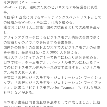
今津美樹（Miki Imazu）
WinDo's 代表、組織のためのビジネスモデル協議会代表理
事。
米国系IT 企業におけるマーケティングスペシャリストとして
の経験からWinDo's を設立、代表を務める。
通信およびAI（人工知能）開発の技術者としての経験を生か
し、
デザインアプローチによるビジネスモデル構築の分野で多く
の実績とそのノウハウを紹介する著書多数。
国内外の数多くの企業および大学でのビジネスモデルの研修
を手掛け、受講者は延べ2 万3000 人を超える。
明治大学リバティアカデミーで長年にわたり講師を務める。
日本で唯一、チームモデル、パーソナルモデルにわたるすべ
てのビジネスモデル体系を一気通貫で教育する、ビジネスモ
デル教育の第一人者。
著書に『図解ビジネスモデル・ジェネレーション ワークショ
ップ』『図解ビジネスモデル・ジェネレーション ワークブッ
ク』、訳書に『ビジネスモデル for Teams』（いずれも翔泳
社刊）などがある。
※本電子書籍は同名出版物を底本として作成しました。記載