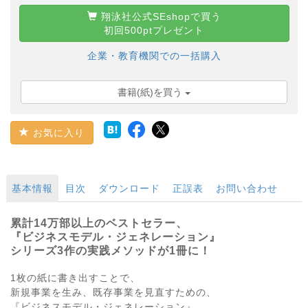
翔泳社公式SEshopで買う
初回500ptプレゼント
企業・教育機関での一括購入
書籍(紙)を買う
お気に入り
基本情報
目次
ダウンロード
正誤表
お問い合わせ
累計14万部以上のベストセラー、
『ビジネスモデル・ジェネレーション』
シリーズ3作の実践メソッドが1冊に！
1枚の紙に書き出すことで、
新規事業を生み、既存事業を見直すための、
『ビジネスモデル・ジェネレーション』。