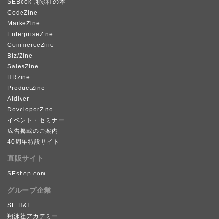
SEBook 翔泳社の本
CodeZine
MarkeZine
EnterpriseZine
CommerceZine
Biz/Zine
SalesZine
HRzine
ProductZine
AIdiver
DeveloperZine
イベント・セミナー
広告掲載のご案内
40周年特設サイト
直販サイト
SEshop.com
グループ企業
SE H&I
翔泳社アカデミー