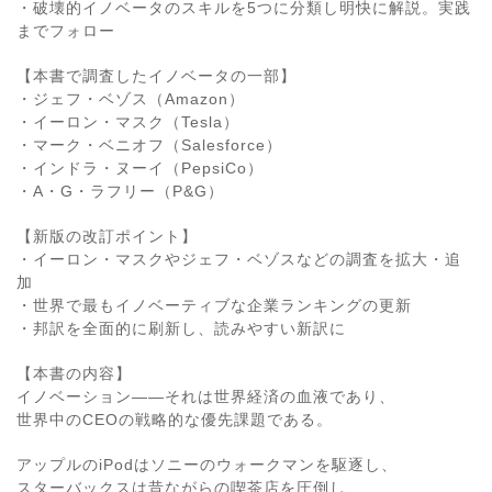
・破壊的イノベータのスキルを5つに分類し明快に解説。実践
までフォロー
【本書で調査したイノベータの一部】
・ジェフ・ベゾス（Amazon）
・イーロン・マスク（Tesla）
・マーク・ベニオフ（Salesforce）
・インドラ・ヌーイ（PepsiCo）
・A・G・ラフリー（P&G）
【新版の改訂ポイント】
・イーロン・マスクやジェフ・ベゾスなどの調査を拡大・追
加
・世界で最もイノベーティブな企業ランキングの更新
・邦訳を全面的に刷新し、読みやすい新訳に
【本書の内容】
イノベーション――それは世界経済の血液であり、
世界中のCEOの戦略的な優先課題である。
アップルのiPodはソニーのウォークマンを駆逐し、
スターバックスは昔ながらの喫茶店を圧倒し、