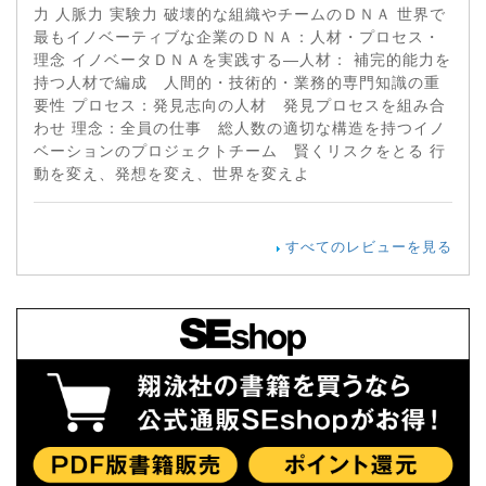
力 人脈力 実験力 破壊的な組織やチームのＤＮＡ 世界で
最もイノベーティブな企業のＤＮＡ：人材・プロセス・
理念 イノベータＤＮＡを実践する―人材： 補完的能力を
持つ人材で編成 人間的・技術的・業務的専門知識の重
要性 プロセス：発見志向の人材 発見プロセスを組み合
わせ 理念：全員の仕事 総人数の適切な構造を持つイノ
ベーションのプロジェクトチーム 賢くリスクをとる 行
動を変え、発想を変え、世界を変えよ
すべてのレビューを見る