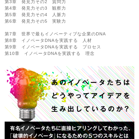
第3章 発見力その2 質問力
第4章 発見力その3 観察力
第5章 発見力その4 人脈力
第6章 発見力その5 実験力
第7章 世界で最もイノベーティブな企業のDNA
第8章 イノベータDNAを実践する 人材
第9章 イノベータDNAを実践する プロセス
第10章 イノベータDNAを実践する 理念