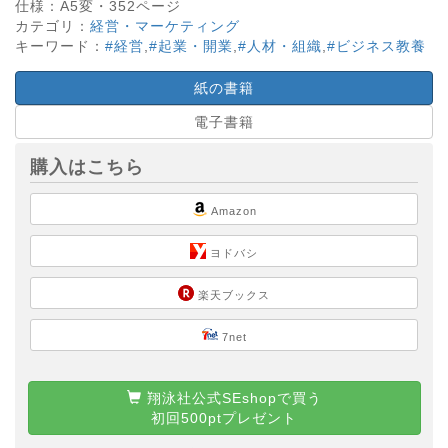
仕様：
A5変・
352
ページ
カテゴリ：
経営・マーケティング
キーワード：
#経営
,
#起業・開業
,
#人材・組織
,
#ビジネス教養
紙の書籍
電子書籍
購入はこちら
Amazon
ヨドバシ
楽天ブックス
7net
翔泳社公式SEshopで買う
初回500ptプレゼント