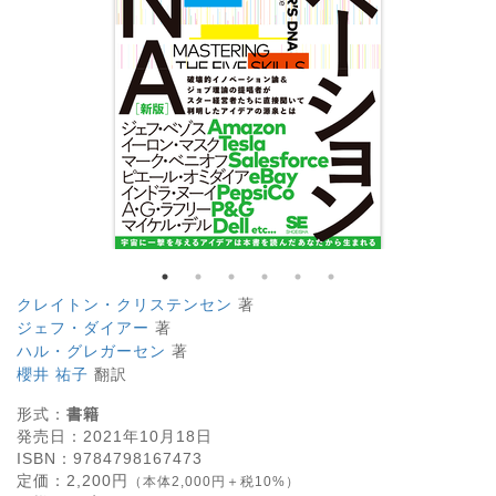
クレイトン・クリステンセン
著
ジェフ・ダイアー
著
ハル・グレガーセン
著
櫻井 祐子
翻訳
形式：
書籍
発売日：
2021年10月18日
ISBN：
9784798167473
定価：
2,200
円
（本体2,000円＋税10%）