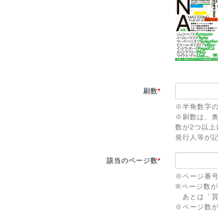
刷数
*
※半角数字
※刷数は、
数が2つ以
発行人等が
該当のページ数
*
※ページ番
※ページ数
あとは「質
※ページ数