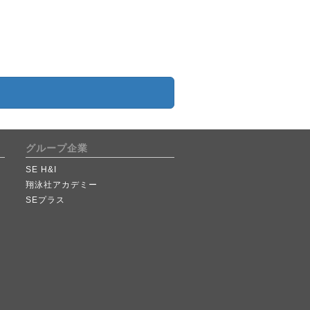
グループ企業
SE H&I
翔泳社アカデミー
SEプラス