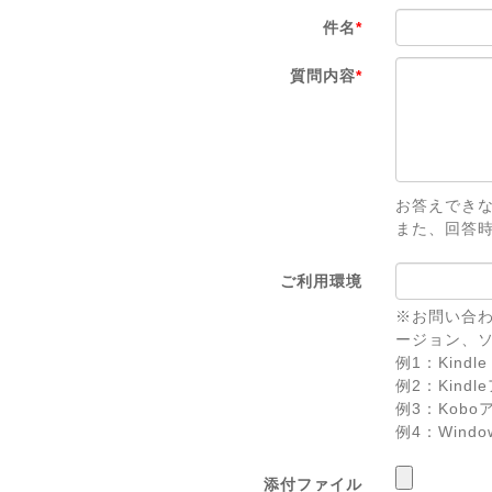
件名
*
質問内容
*
お答えでき
また、回答
ご利用環境
※お問い合わ
ージョン、
例1：Kindle 
例2：Kindl
例3：Koboアプ
例4：Windows 
添付ファイル