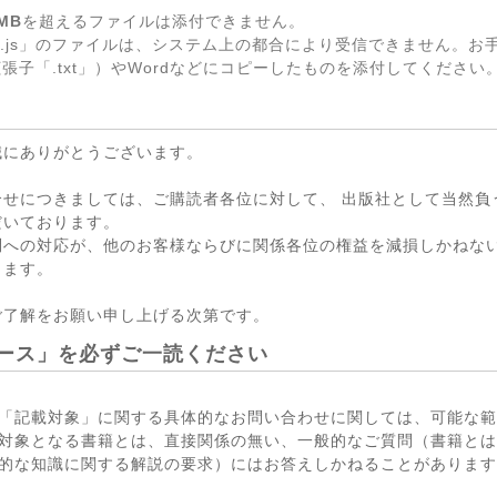
MB
を超えるファイルは添付できません。
.js」のファイルは、システム上の都合により受信できません。お
張子「.txt」）やWordなどにコピーしたものを添付してください
誠にありがとうございます。
合せにつきましては、ご購読者各位に対して、 出版社として当然負
だいております。
問への対応が、他のお客様ならびに関係各位の権益を減損しかねない
ります。
ご了解をお願い申し上げる次第です。
ース」を必ずご一読ください
「記載対象」に関する具体的なお問い合わせに関しては、可能な範
対象となる書籍とは、直接関係の無い、一般的なご質問（書籍とは
的な知識に関する解説の要求）にはお答えしかねることがあります