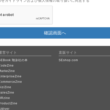
わせガイドラインおよび個人情報の取り扱いに同意する
確認画面へ
運営サイト
直販サイト
SEBook 翔泳社の本
SEshop.com
CodeZine
MarkeZine
EnterpriseZine
CommerceZine
iz/Zine
SalesZine
HRzine
ProductZine
Idiver