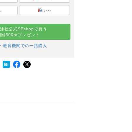
シ
7net
泳社公式SEshopで買う
初回500ptプレゼント
・教育機関での一括購入