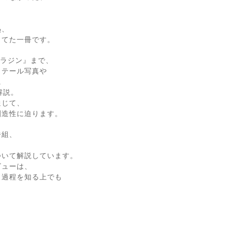
熱、
当てた一冊です。
アラジン』まで、
ィテール写真や
に
解説。
通じて、
創造性に迫ります。
番組、
ついて解説しています。
ビューは、
と過程を知る上でも