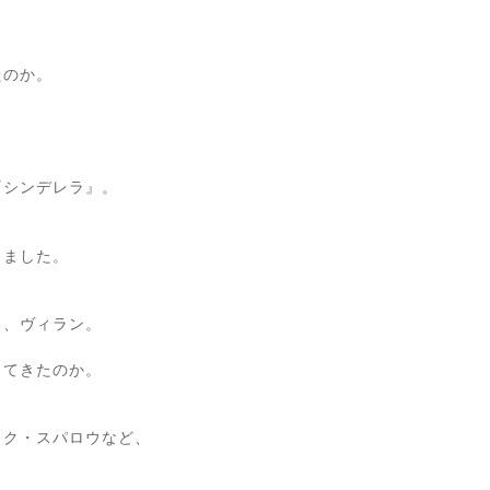
たのか。
『シンデレラ』。
、
きました。
る、ヴィラン。
してきたのか。
ック・スパロウなど、