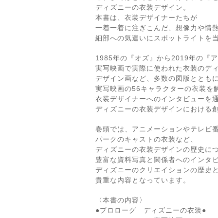
ディズニーの衣装デザイン。
本書は、衣装デザイナーたちが
一着一着に注ぎこんだ、想像力や情
細部への気遣いにスポットライトを
1985年の『オズ』から2019年の『
実写映画で実際に使われた衣装のデ
デザイン画など、多数の図版ととも
実写映画の56キャラクターの衣装を
衣装デザイナーへのインタビューを
ディズニーの衣装デザインにおける
巻頭では、アニメーションやテレビ
パークのキャストの衣装など、
ディズニーの衣装デザインの歴史に
豊富な資料写真と関係者へのインタ
ディズニーのクリエイションの歴史
貴重な内容となっています。
〈本書の内容〉
●プロローグ ディズニーの衣装●