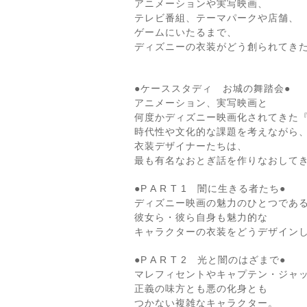
アニメーションや実写映画、
テレビ番組、テーマパークや店舗、
ゲームにいたるまで、
ディズニーの衣装がどう創られてき
●ケーススタディ お城の舞踏会●
アニメーション、実写映画と
何度かディズニー映画化されてきた
時代性や文化的な課題を考えながら
衣装デザイナーたちは、
最も有名なおとぎ話を作りなおして
●P A R T 1 闇に生きる者たち●
ディズニー映画の魅力のひとつであ
彼女ら・彼ら自身も魅力的な
キャラクターの衣装をどうデザイン
●P A R T 2 光と闇のはざまで●
マレフィセントやキャプテン・ジャ
正義の味方とも悪の化身とも
つかない複雑なキャラクター。