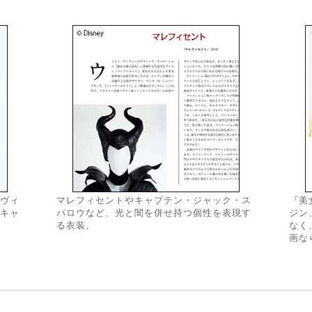
ヴィ
マレフィセントやキャプテン・ジャック・ス
『美
キャ
パロウなど、光と闇を併せ持つ個性を表現す
ジン
る衣装。
なく
画な