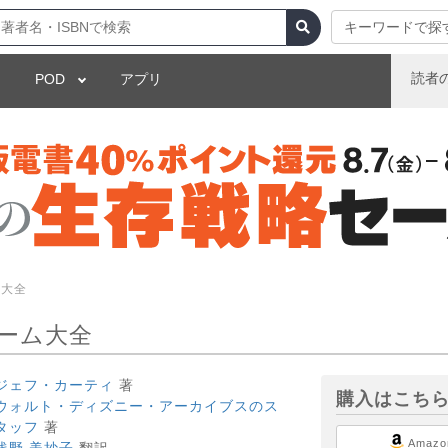
キーワードで探
読者
POD
アプリ
ム大全
ーム大全
ジェフ・カーティ
著
購入はこち
ウォルト・ディズニー・アーカイブスのス
タッフ
著
Amazo