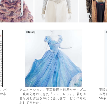
、パ
アニメーション、実写映画と何度かディズニ
実際
の衣
ー映画化されてきた『シンデレラ』。最も有
ル写
名なおとぎ話を時代に合わせて、どう作りな
56
おしてきたか。