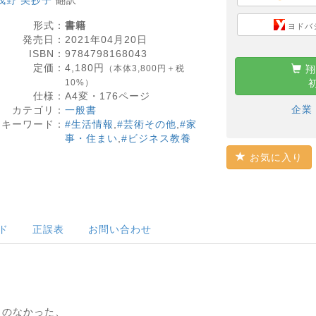
浅野 美抄子
翻訳
形式：
書籍
ヨドバ
発売日：
2021年04月20日
ISBN：
9784798168043
定価：
4,180
円
（本体3,800円＋税
翔
10%）
仕様：
A4変・
176
ページ
企業
カテゴリ：
一般書
キーワード：
#生活情報
,
#芸術その他
,
#家
事・住まい
,
#ビジネス教養
お気に入り
ド
正誤表
お問い合わせ
！
とのなかった、