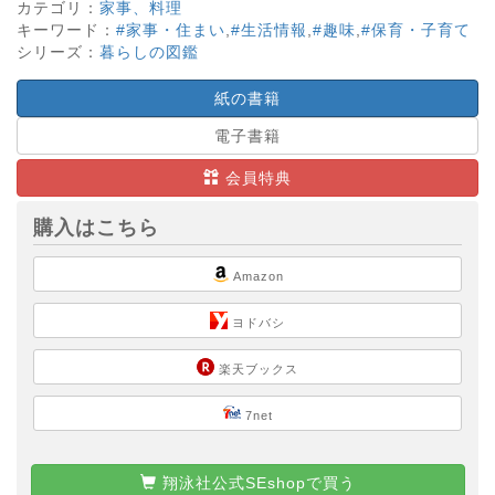
カテゴリ：
家事、料理
キーワード：
#家事・住まい
,
#生活情報
,
#趣味
,
#保育・子育て
シリーズ：
暮らしの図鑑
紙の書籍
電子書籍
会員特典
購入はこちら
Amazon
ヨドバシ
楽天ブックス
7net
翔泳社公式SEshopで買う