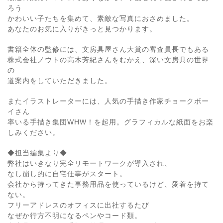
ろう
かわいい子たちを集めて、素敵な写真におさめました。
あなたのお気に入りがきっと見つかります。
書籍全体の監修には、文房具屋さん大賞の審査員長でもある
株式会社ノウトの高木芳紀さんをむかえ、深い文房具の世界
の
道案内をしていただきました。
またイラストレーターには、人気の手描き作家チョークボー
イさん
率いる手描き集団WHW！を起用。グラフィカルな紙面をお楽
しみください。
◆担当編集より◆
弊社はいきなり完全リモートワークが導入され、
なし崩し的に自宅仕事がスタート。
会社から持ってきた事務用品を使っているけど、愛着を持て
ない。
フリーアドレスのオフィスに出社するたび
なぜか行方不明になるペンやコード類。