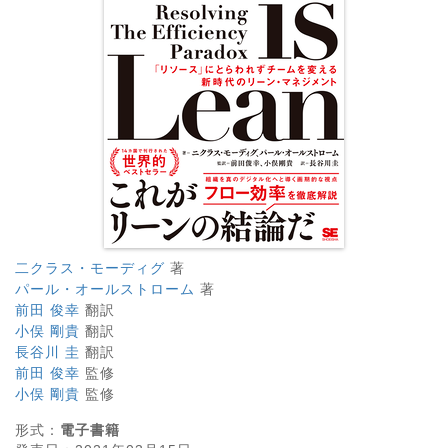
二クラス・モーディグ
著
パール・オールストローム
著
前田 俊幸
翻訳
小俣 剛貴
翻訳
長谷川 圭
翻訳
前田 俊幸
監修
小俣 剛貴
監修
形式：
電子書籍