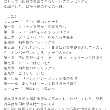
にとっては組織で実践できるリーンのエッセンスが
凝縮された、目から鱗の必読の一冊。
【目次】
プロローグ 五〇〇倍のスピード
第一章 リソース重視から顧客重視へ
第二章 フロー効率を左右するプロセス
第三章 プロセスにフローをもたらす要素
第四章 効率性のパラドックス
第五章 むかしむかし……トヨタは顧客重視を通じてどのよ
うにナンバーワンになることができたのか
第六章 西の荒野へようこそ……君のことはリーンと呼ぼう
第七章 リーンではないもの
第八章 効率性のマトリックス
第九章 これがリーンだ！
第一〇章 リーンオペレーション戦略の実現
第一一章 あなたはリーン？釣り方を学ぼう！
エピローグ 無駄のない装いを！
※本電子書籍は同名出版物を底本として作成しました。記載
内容は印刷出版当時のものです。
※印刷出版再現のため電子書籍としては不要な情報を含んでい