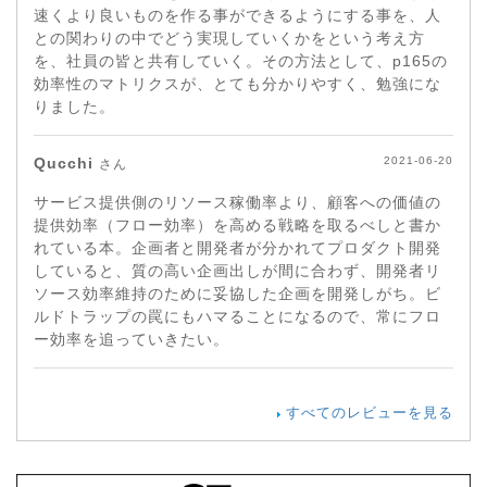
速くより良いものを作る事ができるようにする事を、人
との関わりの中でどう実現していくかをという考え方
を、社員の皆と共有していく。その方法として、p165の
効率性のマトリクスが、とても分かりやすく、勉強にな
りました。
Qucchi
2021-06-20
さん
サービス提供側のリソース稼働率より、顧客への価値の
提供効率（フロー効率）を高める戦略を取るべしと書か
れている本。企画者と開発者が分かれてプロダクト開発
していると、質の高い企画出しが間に合わず、開発者リ
ソース効率維持のために妥協した企画を開発しがち。ビ
ルドトラップの罠にもハマることになるので、常にフロ
ー効率を追っていきたい。
すべてのレビューを見る