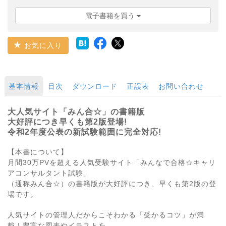
電子書籍を買う
お気に入り
基本情報
目次
ダウンロード
正誤表
お問い合わせ
大人気サイト「みん合☆」の書籍版
大好評につき早くも第2版登場!
令和2年度公表の新試験範囲に完全対応!
【本書について】
月間30万PVを超える人気受験サイト「みんなで合格☆キャリ
アコンサルタント試験」
（通称みん合☆）の書籍版が大好評につき、早くも第2版の登
場です。
人気サイトの管理人だからこそわかる「受かるコツ」が満
載！豊富な図表やイラストを