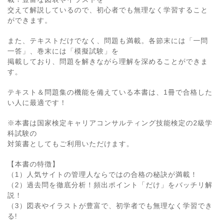
交えて解説しているので、初心者でも無理なく学習すること
ができます。
また、テキストだけでなく、問題も満載。各節末には「一問
一答」、巻末には「模擬試験」を
掲載しており、問題を解きながら理解を深めることができま
す。
テキスト＆問題集の機能を備えている本書は、1冊で合格した
い人に最適です！
※本書は国家検定キャリアコンサルティング技能検定の2級学
科試験の
対策書としてもご利用いただけます。
【本書の特徴】
（1）人気サイトの管理人ならではの合格の秘訣が満載！
（2）過去問を徹底分析！頻出ポイント「だけ」をバッチリ解
説！
（3）図表やイラストが豊富で、初学者でも無理なく学習でき
る!