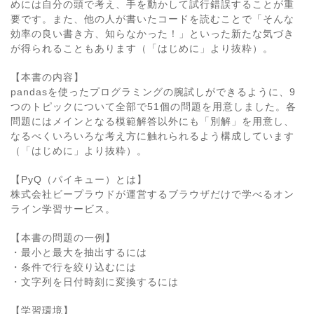
めには自分の頭で考え、手を動かして試行錯誤することが重
要です。また、他の人が書いたコードを読むことで「そんな
効率の良い書き方、知らなかった！」といった新たな気づき
が得られることもあります（「はじめに」より抜粋）。
【本書の内容】
pandasを使ったプログラミングの腕試しができるように、9
つのトピックについて全部で51個の問題を用意しました。各
問題にはメインとなる模範解答以外にも「別解」を用意し、
なるべくいろいろな考え方に触れられるよう構成しています
（「はじめに」より抜粋）。
【PyQ（パイキュー）とは】
株式会社ビープラウドが運営するブラウザだけで学べるオン
ライン学習サービス。
【本書の問題の一例】
・最小と最大を抽出するには
・条件で行を絞り込むには
・文字列を日付時刻に変換するには
【学習環境】