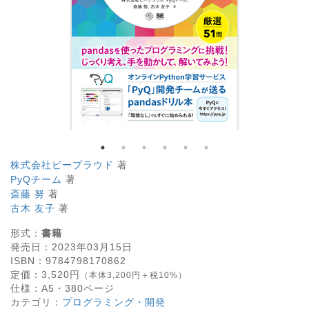
株式会社ビープラウド
著
PyQチーム
著
斎藤 努
著
古木 友子
著
形式：
書籍
発売日：
2023年03月15日
ISBN：
9784798170862
定価：
3,520
円
（本体3,200円＋税10%）
仕様：
A5・
380
ページ
カテゴリ：
プログラミング・開発