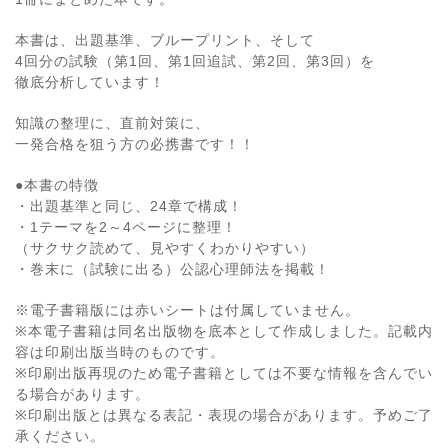
本書は、出題基準、ブループリント、そして
4回分の試験（第1回、第1回追試、第2回、第3回）を
徹底分析しています！
知識の整理に、直前対策に、
一発合格を狙う方の必携書です！！
●本書の特徴
・出題基準と同じ、24章で構成！
・1テーマを2～4ページに整理！
（サクサク読めて、見やすくわかりやすい）
・巻末に（試験に出る）公認心理師法を掲載！
※電子書籍版には赤いシートは付属していません。
※本電子書籍は同名出版物を底本として作成しました。記載内
容は印刷出版当時のものです。
※印刷出版再現のため電子書籍としては不要な情報を含んでい
る場合があります。
※印刷出版とは異なる表記・表現の場合があります。予めご了
承ください。