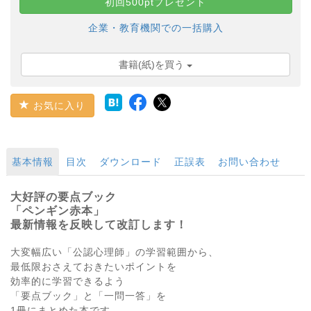
初回500ptプレゼント
企業・教育機関での一括購入
書籍(紙)を買う
お気に入り
基本情報
目次
ダウンロード
正誤表
お問い合わせ
大好評の要点ブック
「ペンギン赤本」
最新情報を反映して改訂します！
大変幅広い「公認心理師」の学習範囲から、
最低限おさえておきたいポイントを
効率的に学習できるよう
「要点ブック」と「一問一答」を
1冊にまとめた本です。