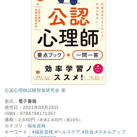
公認心理師試験対策研究会
著
形式：
電子書籍
発売日：
2021年03月24日
ISBN：
9784798171357
価格：
2,640
円
（本体2,400円＋税10%）
カテゴリ：
福祉資格
キーワード：
#福祉資格
,
#ヘルスケア
,
#社会
,
#スキルアップ