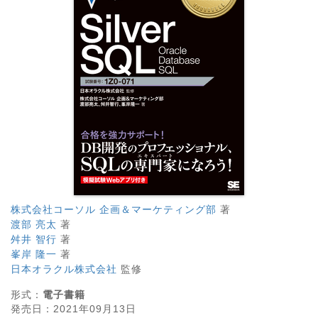
株式会社コーソル 企画＆マーケティング部
著
渡部 亮太
著
舛井 智行
著
峯岸 隆一
著
日本オラクル株式会社
監修
形式：
電子書籍
発売日：
2021年09月13日