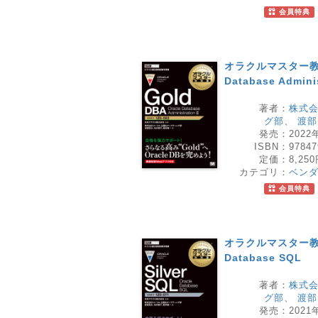
会員特典
オラクルマスター教科書
Database Admini
著者：
株式会
グ部
、
渡部
発売：
2022
ISBN：
97847
定価：
8,25
カテゴリ：
ベン
会員特典
オラクルマスター教科書 
Database SQL
著者：
株式会
グ部
、
渡部
発売：
2021