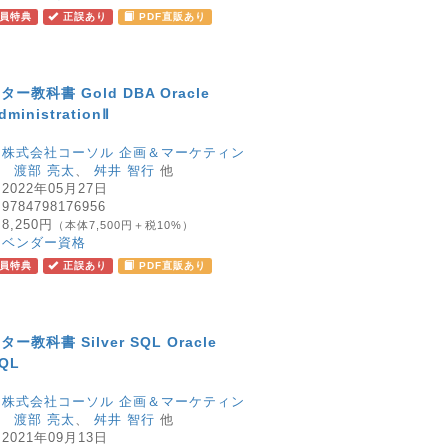
員特典
正誤あり
PDF直販あり
教科書 Gold DBA Oracle
dministrationⅡ
：
株式会社コーソル 企画＆マーケティン
、
渡部 亮太
、
舛井 智行
他
：
2022年05月27日
：
9784798176956
：
8,250円
（本体7,500円＋税10%）
：
ベンダー資格
員特典
正誤あり
PDF直販あり
教科書 Silver SQL Oracle
SQL
：
株式会社コーソル 企画＆マーケティン
、
渡部 亮太
、
舛井 智行
他
：
2021年09月13日