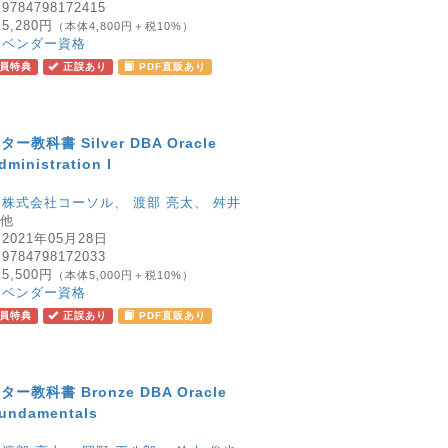
：
9784798172415
：
5,280円
（本体4,800円＋税10%）
：
ベンダー資格
員特典
正誤あり
PDF直販あり
教科書 Silver DBA Oracle
ministration I
：
株式会社コーソル
、
渡部 亮太
、
舛井
他
：
2021年05月28日
：
9784798172033
：
5,500円
（本体5,000円＋税10%）
：
ベンダー資格
員特典
正誤あり
PDF直販あり
教科書 Bronze DBA Oracle
Fundamentals