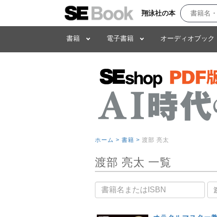
翔泳社の本
書籍
電子書籍
オーディオブック
ホーム >
書籍 >
渡部 亮太
渡部 亮太 一覧
書籍名