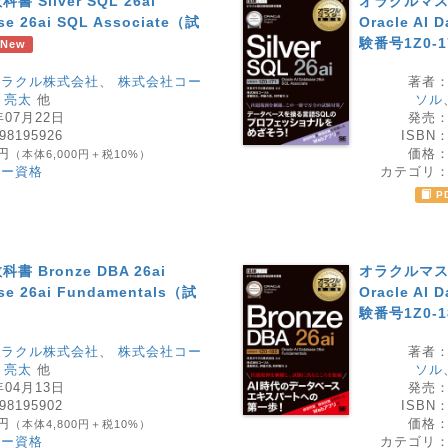
Silver SQL 26ai
オラクルマスター
ase 26ai SQL Associate（試
Oracle AI 
験番号1Z0-
New
オラクル株式会社
、
株式会社コー
著者
 亮太
他
ソル
年07月22日
発売
98195926
ISBN
0円
価格
（本体6,000円＋税10%）
ダー資格
カテゴリ
P
 Bronze DBA 26ai
オラクルマスター
ase 26ai Fundamentals（試
Oracle AI 
験番号1Z0-1
オラクル株式会社
、
株式会社コー
著者
 亮太
他
ソル
年04月13日
発売
98195902
ISBN
0円
価格
（本体4,800円＋税10%）
ダー資格
カテゴリ