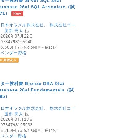
教科書 Silver SQL 26ai
Database 26ai SQL Associate（試
171）
New
：
日本オラクル株式会社
、
株式会社コー
、
渡部 亮太
他
：
2026年07月22日
：
9784798195940
：
6,600円
（本体6,000円＋税10%）
：
ベンダー資格
DF直販あり
教科書 Bronze DBA 26ai
Database 26ai Fundamentals（試
85）
：
日本オラクル株式会社
、
株式会社コー
、
渡部 亮太
他
：
2026年04月13日
：
9784798195933
：
5,280円
（本体4,800円＋税10%）
：
ベンダー資格