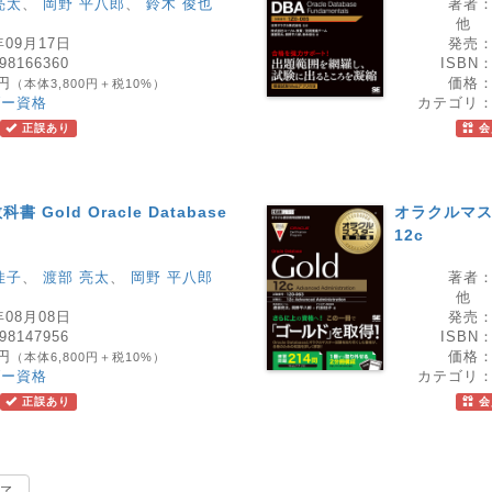
亮太
、
岡野 平八郎
、
鈴木 俊也
著者
他
年09月17日
発売
98166360
ISBN
0円
価格
（本体3,800円＋税10%）
ダー資格
カテゴリ
正誤あり
会
Gold Oracle Database
オラクルマスター
12c
佳子
、
渡部 亮太
、
岡野 平八郎
著者
他
年08月08日
発売
98147956
ISBN
0円
価格
（本体6,800円＋税10%）
ダー資格
カテゴリ
正誤あり
会