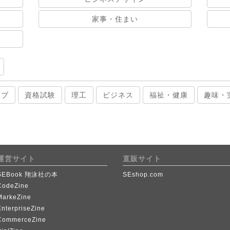
家事・住まい
ィブ
資格試験
理工
ビジネス
福祉・健康
趣味・
運営サイト
直販サイト
SEBook 翔泳社の本
SEshop.com
CodeZine
MarkeZine
EnterpriseZine
CommerceZine