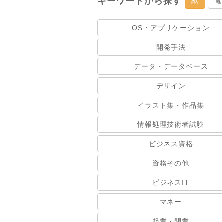
キーワードから探す
紙
電
OS・アプリケーション
開発手法
データ・データベース
デザイン
イラスト集・作品集
情報処理技術者試験
ビジネス資格
資格その他
ビジネスIT
マネー
起業・開業