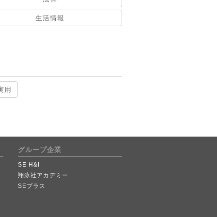
生活情報
実用
グループ企業
SE H&I
翔泳社アカデミー
SEプラス