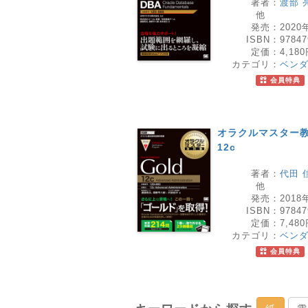
著者：
渡部 
他
発売：
2020
ISBN：
97847
定価：
4,18
カテゴリ：
ベン
会員特典
オラクルマスター教科書 
12c
著者：
代田 
他
発売：
2018
ISBN：
97847
定価：
7,48
カテゴリ：
ベン
会員特典