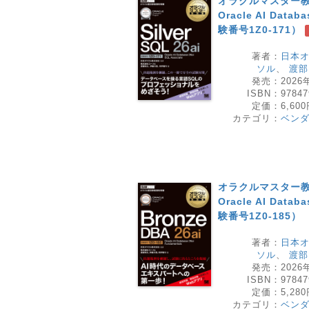
オラクルマスター教科書 
Oracle AI Datab
験番号1Z0-171）
著者：
日本
ソル
、
渡部
発売：
2026
ISBN：
97847
定価：
6,60
カテゴリ：
ベン
オラクルマスター教科書
Oracle AI Datab
験番号1Z0-185）
著者：
日本
ソル
、
渡部
発売：
2026
ISBN：
97847
定価：
5,28
カテゴリ：
ベン