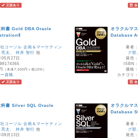
正誤あり
会
 Gold DBA Oracle
オラクルマスター
strationⅡ
Database A
社コーソル 企画＆マーケティン
著者
 亮太
、
舛井 智行
他
グ部
年05月27日
発売
98174365
ISBN
0円
価格
（本体7,500円＋税10%）
ダー資格
カテゴリ
正誤あり
会
Silver SQL Oracle
オラクルマスター
Database 
社コーソル 企画＆マーケティン
著者
 亮太
、
舛井 智行
他
グ部
年09月13日
発売