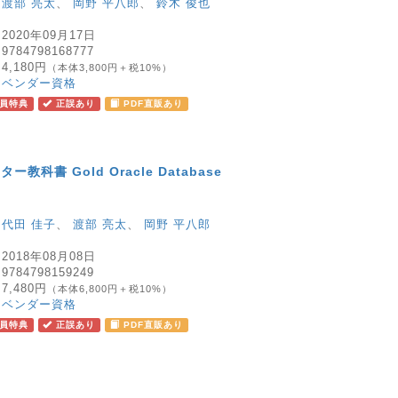
：
渡部 亮太
、
岡野 平八郎
、
鈴木 俊也
：
2020年09月17日
：
9784798168777
：
4,180円
（本体3,800円＋税10%）
：
ベンダー資格
員特典
正誤あり
PDF直販あり
教科書 Gold Oracle Database
：
代田 佳子
、
渡部 亮太
、
岡野 平八郎
：
2018年08月08日
：
9784798159249
：
7,480円
（本体6,800円＋税10%）
：
ベンダー資格
員特典
正誤あり
PDF直販あり