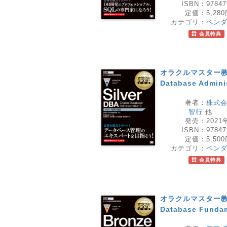
ISBN：
97847
定価：
5,28
カテゴリ：
ベン
会員特典
オラクルマスター教科書 
Database Adminis
著者：
株式
智行
他
発売：
2021
ISBN：
97847
定価：
5,50
カテゴリ：
ベン
会員特典
オラクルマスター教科書 
Database Funda