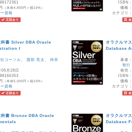
98172361
ISBN
0円
価格
（本体4,800円＋税10%）
ダー資格
カテゴリ
正誤あり
会
Silver DBA Oracle
オラクルマスター
tration I
Database Ad
会社コーソル
、
渡部 亮太
、
舛井
著者
智行
年05月28日
発売
98166353
ISBN
0円
価格
（本体5,000円＋税10%）
ダー資格
カテゴリ
正誤あり
会
Bronze DBA Oracle
オラクルマスター
mentals
Database 