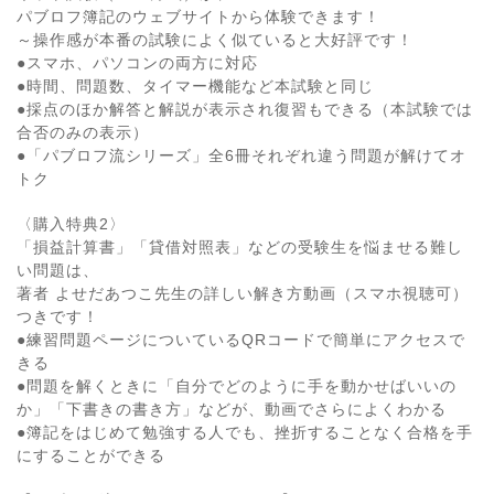
パブロフ簿記のウェブサイトから体験できます！
～操作感が本番の試験によく似ていると大好評です！
●スマホ、パソコンの両方に対応
●時間、問題数、タイマー機能など本試験と同じ
●採点のほか解答と解説が表示され復習もできる（本試験では
合否のみの表示）
●「パブロフ流シリーズ」全6冊それぞれ違う問題が解けてオ
トク
〈購入特典2〉
「損益計算書」「貸借対照表」などの受験生を悩ませる難し
い問題は、
著者 よせだあつこ先生の詳しい解き方動画（スマホ視聴可）
つきです！
●練習問題ページについているQRコードで簡単にアクセスで
きる
●問題を解くときに「自分でどのように手を動かせばいいの
か」「下書きの書き方」などが、動画でさらによくわかる
●簿記をはじめて勉強する人でも、挫折することなく合格を手
にすることができる