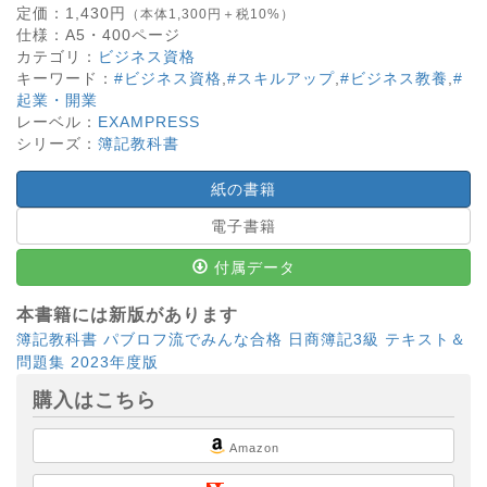
定価：
1,430
円
（本体1,300円＋税10%）
仕様：
A5・
400
ページ
カテゴリ：
ビジネス資格
キーワード：
#ビジネス資格
,
#スキルアップ
,
#ビジネス教養
,
#
起業・開業
レーベル：
EXAMPRESS
シリーズ：
簿記教科書
紙の書籍
電子書籍
付属データ
本書籍には新版があります
簿記教科書 パブロフ流でみんな合格 日商簿記3級 テキスト＆
問題集 2023年度版
購入はこちら
Amazon