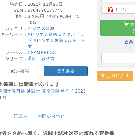
発売日：
2021年12月20日
ヨドバシ
ISBN：
9784798173740
価格：
3,960
円
（本体3,600円＋税
10%）
翔
カテゴリ：
ビジネス資格
キーワード：
#ビジネス資格
,
#スキルアッ
プ
,
#ビジネス教養
,
#起業・開
企業
業
レーベル：
EXAMPRESS
シリーズ：
通関士教科書
紙の書籍
電子書籍
お気に入り
本書籍には新版があります
通関士教科書 通関士 完全攻略ガイド 2023
年版
ド
正誤表
お問い合わせ
験者を合格へ導く、通関士試験対策の頼れる定番書