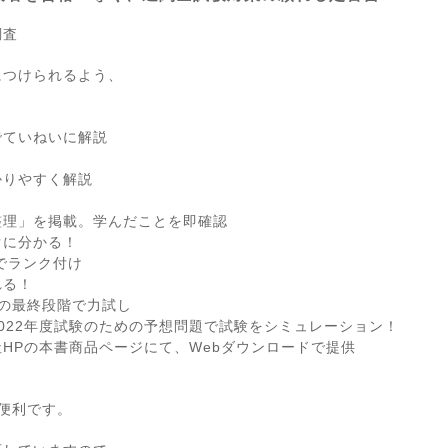
調査
につけられるよう、
。
でていねいに解説
！
かりやすく解説
整理」を掲載。学んだことを即確認
に分かる！
でランク付け
れる！
の最終段階で力試し
22年度試験のための予想問題で試験をシミュレーション！
HPの本書商品ページにて、Webダウンロードで提供
！
便利です。