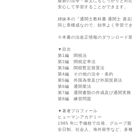
最新の法令・条文にもしっかりと対
安心して学習することができます。
姉妹本の『通関士教科書 通関士 過去
同じ章構成なので、効率よく学習で
※本書の法改正情報のダウンロード期限
▼目次
第1編 関税法
第2編 関税定率法
第3編 関税暫定措置法
第4編 その他の法令・条約
第5編 外国為替及び外国貿易法
第6編 通関業法
第7編 通関書類の作成及び通関実務
第8編 練習問題
▼著者プロフィール
ヒューマンアカデミー
1985 年に予備校で出発、グループ親
全日制、社会人、海外留学など、多