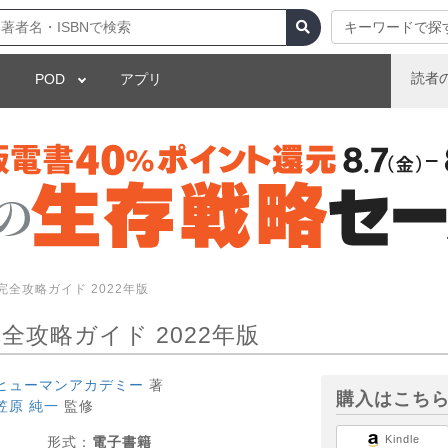
キーワードで探
読者
POD
アプリ
完全攻略ガイド 2022年版
全攻略ガイド 2022年版
ヒューマンアカデミー
著
購入はこち
笠原 純一
監修
Kindle
形式：
電子書籍