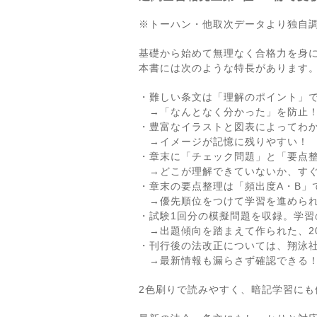
※トーハン・他取次データより独自
基礎から始めて無理なく合格力を身
本書には次のような特長があります
・難しい条文は「理解のポイント」
→「なんとなく分かった」を防止
・豊富なイラストと図表によってわ
→イメージが記憶に残りやすい！
・章末に「チェック問題」と「要点
→どこが理解できていないか、すぐ
・章末の要点整理は「頻出度A・B」
→優先順位をつけて学習を進めら
・試験1回分の模擬問題を収録。学習
→出題傾向を踏まえて作られた、20
・刊行後の法改正については、翔泳社
→最新情報も漏らさず確認できる
2色刷りで読みやすく、暗記学習にも