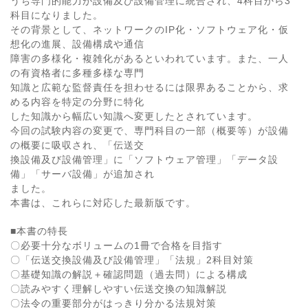
うち専門的能力が設備及び設備管理に統合され、4科目から3
科目になりました。
その背景として、ネットワークのIP化・ソフトウェア化・仮
想化の進展、設備構成や通信
障害の多様化・複雑化があるといわれています。また、一人
の有資格者に多種多様な専門
知識と広範な監督責任を担わせるには限界あることから、求
める内容を特定の分野に特化
した知識から幅広い知識へ変更したとされています。
今回の試験内容の変更で、専門科目の一部（概要等）が設備
の概要に吸収され、「伝送交
換設備及び設備管理」に「ソフトウェア管理」「データ設
備」「サーバ設備」が追加され
ました。
本書は、これらに対応した最新版です。
■本書の特長
〇必要十分なボリュームの1冊で合格を目指す
〇「伝送交換設備及び設備管理」「法規」2科目対策
〇基礎知識の解説＋確認問題（過去問）による構成
〇読みやすく理解しやすい伝送交換の知識解説
〇法令の重要部分がはっきり分かる法規対策