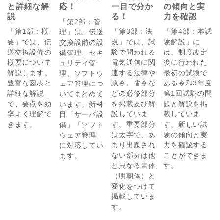
と詳細な解
応！
一目で分か
の傾向と実
説
る！
力を確認
「第2部：管
「第1部：概
「第3部：法
「第4部：本試
理」は、伝送
要」では、伝
規」では、試
験解説」に
交換設備の設
送交換設備の
験で問われる
は、制度改定
備管理、セキ
概要について
電気通信に関
後に行われた
ュリティ管
解説します。
連する法律や
最初の試験で
理、ソフトウ
豊富な図表と
政令、省令な
ある令和3年度
ェア管理につ
詳細な解説
どの必修部分
第1回試験の問
いてまとめて
で、要点を効
を掲載及び解
題と解説を掲
います。新科
率よく理解で
説していま
載していま
目「サーバ設
きます。
す。重要部分
す。新しい試
備」「ソフト
は太字で、あ
験の傾向と実
ウェア管理」
まり出題され
力を確認する
に対応してい
ない部分は他
ことができま
ます。
と異なる書体
す。
（明朝体）と
変化をつけて
掲載していま
す。