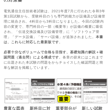
の対策書
電気通信主任技術者試験は、2021年度7月に行われた令和3年
第1回試験から、受験科目のうち専門的能力が設備及び設備管
理に統合され、4科目から3科目になりました。今回の試験内
容の変更で、専門科目の一部（概要等）が設備の概要に吸収
され、「伝送交換設備及び設備管理」に「ソフトウェア管
理」「データ設備」「サーバ設備」が追加されました。
本書
は、これらに対応した最新版です
。
必要十分なボリュームで合格を目指す、基礎知識の解説＋確
認問題（過去問）による構成です
。各章の節末にはこれまで
に出題された本試験の問題をからチョイスした確認問題と簡
単な解説を掲載しています。
豊富な図表
新科目に対
重要部分が
新しい試験