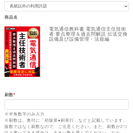
商品名
電気通信教科書 電気通信主任技術
者 要点整理＆過去問解説 伝送交換
設備及び設備管理・法規編
刷数
*
※半角数字のみ入力
※刷数は、奥付に「初版第●刷発行」などと記載しています。
版数ではなく刷数なので、ご注意ください。また、刷数が2つ
以上書いてある場合は、大きい数を選んでください。なお、