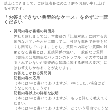
以上につきまして、ご購読者各位のご了解をお願い申し上げ
る次第です。
「お答えできない典型的なケース」を必ずご一読
ください
質問内容が書籍の範囲外
弊社と致しましては、本書籍の「記載対象」に関する具
体的なお問い合わせに関しては、可能な範囲で最善を尽
くし回答しています。しかし、質問の内容がご質問の対
象となる書籍とは、直接関係の無い、一般的なご質問
（書籍とは無関係なパソコンのトラブル、その本では説
明されていないが基礎的な知識に関する解説の要求）に
はお答えしかねることがあります。
お答えしかねる質問例
記載内容の応用
（本には○○と書いてありますが、××にしたい場合はど
うなるのでしょうか）
記載内容以上の詳細な説明
（本には○○と書いてありますが、もっと詳しく教えてく
ださい）
（本には○○と書いてありますが、どういう理由でそうな