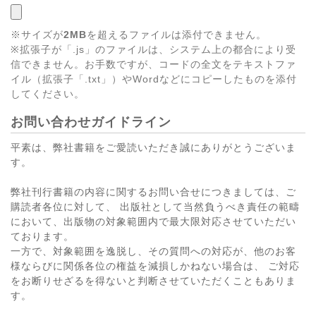
※サイズが
2MB
を超えるファイルは添付できません。
※拡張子が「.js」のファイルは、システム上の都合により受
信できません。お手数ですが、コードの全文をテキストファ
イル（拡張子「.txt」）やWordなどにコピーしたものを添付
してください。
お問い合わせガイドライン
平素は、弊社書籍をご愛読いただき誠にありがとうございま
す。
弊社刊行書籍の内容に関するお問い合せにつきましては、ご
購読者各位に対して、 出版社として当然負うべき責任の範疇
において、出版物の対象範囲内で最大限対応させていただい
ております。
一方で、対象範囲を逸脱し、その質問への対応が、他のお客
様ならびに関係各位の権益を減損しかねない場合は、 ご対応
をお断りせざるを得ないと判断させていただくこともありま
す。