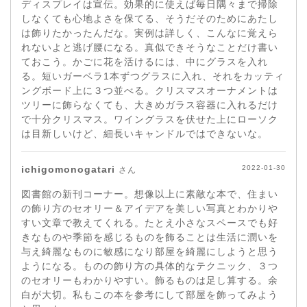
ディスプレイは宣伝。効果的に使えば毎日隅々まで掃除
しなくても心地よさを保てる、そうだそのためにあたし
は飾りたかったんだな。実例は詳しく、こんなに覚えら
れないよと逃げ腰になる。真似できそうなことだけ書い
ておこう。かごに花を活けるには、中にグラスを入れ
る。短いガーベラ1本ずつグラスに入れ、それをカッティ
ングボード上に３つ並べる。クリスマスオーナメントは
ツリーに飾らなくても、大きめガラス容器に入れるだけ
で十分クリスマス。ワイングラスを伏せた上にローソク
は目新しいけど、細長いキャンドルではできないな。
ichigomonogatari
2022-01-30
さん
図書館の新刊コーナー。想像以上に素敵な本で、住まい
の飾り方のセオリー＆アイデアを美しい写真とわかりや
すい文章で教えてくれる。たとえ小さなスペースでも好
きなものや季節を感じるものを飾ることは生活に潤いを
与え綺麗なものに敏感になり部屋を綺麗にしようと思う
ようになる。ものの飾り方の具体的なテクニック、３つ
のセオリーもわかりやすい。飾るものは足し算する。余
白が大切。私もこの本を参考にして部屋を飾ってみよう