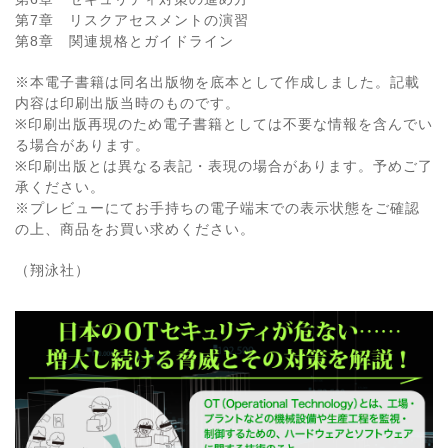
第7章 リスクアセスメントの演習
第8章 関連規格とガイドライン
※本電子書籍は同名出版物を底本として作成しました。記載
内容は印刷出版当時のものです。
※印刷出版再現のため電子書籍としては不要な情報を含んでい
る場合があります。
※印刷出版とは異なる表記・表現の場合があります。予めご了
承ください。
※プレビューにてお手持ちの電子端末での表示状態をご確認
の上、商品をお買い求めください。
（翔泳社）