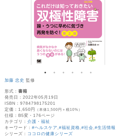
加藤 忠史
監修
形式：
書籍
発売日：
2022年05月19日
ISBN：
9784798175201
定価：
1,650
円
（本体1,500円＋税10%）
仕様：
B5変・
176
ページ
カテゴリ：
介護・福祉
キーワード：
#ヘルスケア
,
#福祉資格
,
#社会
,
#生活情報
シリーズ：
ココロの健康シリーズ