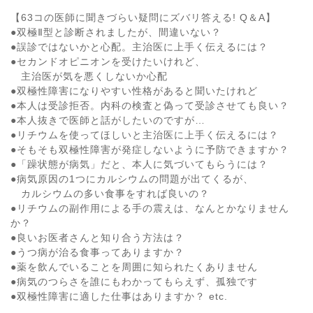
【63コの医師に聞きづらい疑問にズバリ答える! Q＆A】
●双極Ⅱ型と診断されましたが、間違いない？
●誤診ではないかと心配。主治医に上手く伝えるには？
●セカンドオピニオンを受けたいけれど、
主治医が気を悪くしないか心配
●双極性障害になりやすい性格があると聞いたけれど
●本人は受診拒否。内科の検査と偽って受診させても良い？
●本人抜きで医師と話がしたいのですが…
●リチウムを使ってほしいと主治医に上手く伝えるには？
●そもそも双極性障害が発症しないように予防できますか？
●「躁状態が病気」だと、本人に気づいてもらうには？
●病気原因の1つにカルシウムの問題が出てくるが、
カルシウムの多い食事をすれば良いの？
●リチウムの副作用による手の震えは、なんとかなりません
か？
●良いお医者さんと知り合う方法は？
●うつ病が治る食事ってありますか？
●薬を飲んでいることを周囲に知られたくありません
●病気のつらさを誰にもわかってもらえず、孤独です
●双極性障害に適した仕事はありますか？ etc.