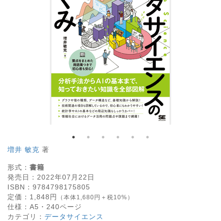
増井 敏克
著
形式：
書籍
発売日：
2022年07月22日
ISBN：
9784798175805
定価：
1,848
円
（本体1,680円＋税10%）
仕様：
A5・
240
ページ
カテゴリ：
データサイエンス