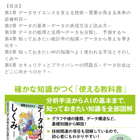
【目次】
第1章 データサイエンスを支える技術～需要が高まる未来の
必修科目～
第2章 データの基本～データの表現方法と読み方～
第3章 データの処理と活用〜データを分類し、予測する〜
第4章 知っておきたい統計学の知識～データから答えを導き
出す～
第5章 知っておきたいAIの知識〜よく使われる手法とそのし
くみ〜
第6章 セキュリティとプライバシーの問題点～データ社会は
どこに向かうのか？～