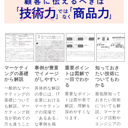
マーケティ
事例が豊富
重要ポイン
知っておき
ングの基礎
でイメージ
トは図解で
たい技術に
から解説
がしやすい
一目でわか
ついてもわ
る
かる
一般的なマー
具体的な解説
重要なポイン
最低限知って
ケティングの
の章には、IT
トは図や表で
おきたい技術
基礎について
企業における
解説。理解を
についても解
も解説。マー
マーケティン
深めやすくな
説。マーケテ
ケティング担
グの現場で
ります。
ィング活動や
当が初めての
「あるある」
エンジニアの
方も迷うこと
な事例を掲