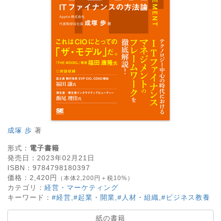
成塚 歩
著
形式：
電子書籍
発売日：
2023年02月21日
ISBN：
9784798180397
価格：
2,420
円
（本体2,200円＋税10%）
カテゴリ：
経営・マーケティング
キーワード：
#経営
,
#起業・開業
,
#人材・組織
,
#ビジネス教養
紙の書籍