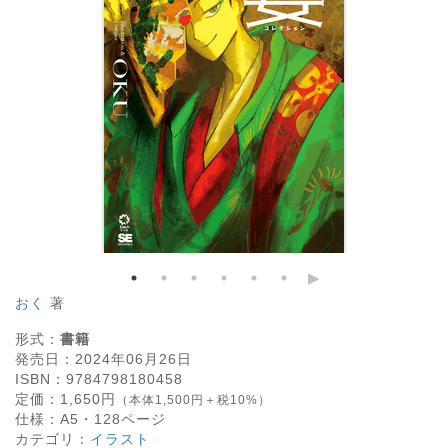
おく
著
形式：
書籍
発売日：
2024年06月26日
ISBN：
9784798180458
定価：
1,650
円
（本体1,500円＋税10%）
仕様：
A5・
128
ページ
カテゴリ：
イラスト