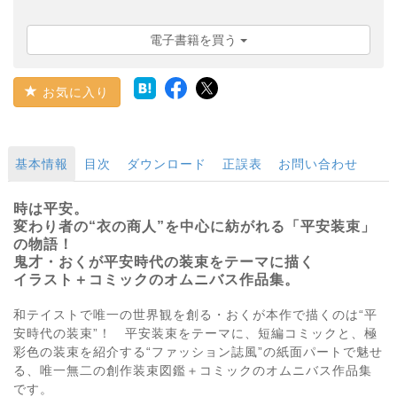
電子書籍を買う
お気に入り
基本情報
目次
ダウンロード
正誤表
お問い合わせ
時は平安。
変わり者の“衣の商人”を中心に紡がれる「平安装束」
の物語！
鬼才・おくが平安時代の装束をテーマに描く
イラスト＋コミックのオムニバス作品集。
和テイストで唯一の世界観を創る・おくが本作で描くのは“平
安時代の装束”！ 平安装束をテーマに、短編コミックと、極
彩色の装束を紹介する“ファッション誌風”の紙面パートで魅せ
る、唯一無二の創作装束図鑑＋コミックのオムニバス作品集
です。